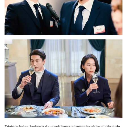
Dizinin kalan kadrosu da tanıdığımız ajummalar ahjussilerle dolu,