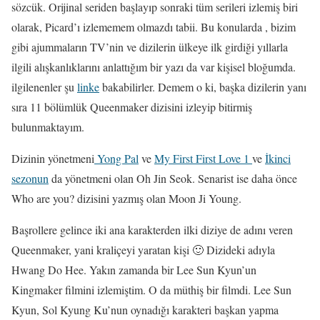
sözcük. Orijinal seriden başlayıp sonraki tüm serileri izlemiş biri
olarak, Picard’ı izlememem olmazdı tabii. Bu konularda , bizim
gibi ajummaların TV’nin ve dizilerin ülkeye ilk girdiği yıllarla
ilgili alışkanlıklarını anlattığım bir yazı da var kişisel bloğumda.
ilgilenenler şu
linke
bakabilirler. Demem o ki, başka dizilerin yanı
sıra 11 bölümlük Queenmaker dizisini izleyip bitirmiş
bulunmaktayım.
Dizinin yönetmeni
Yong Pal
ve
My First First Love 1
ve
İkinci
sezonun
da yönetmeni olan Oh Jin Seok. Senarist ise daha önce
Who are you? dizisini yazmış olan Moon Ji Young.
Başrollere gelince iki ana karakterden ilki diziye de adını veren
Queenmaker, yani kraliçeyi yaratan kişi 🙂 Dizideki adıyla
Hwang Do Hee. Yakın zamanda bir Lee Sun Kyun’un
Kingmaker filmini izlemiştim. O da müthiş bir filmdi. Lee Sun
Kyun, Sol Kyung Ku’nun oynadığı karakteri başkan yapma