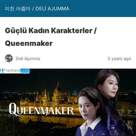
미친 아줌마 / DELİ AJUMMA
Güçlü Kadın Karakterler /
Queenmaker
Deli Ajumma
3 years ago