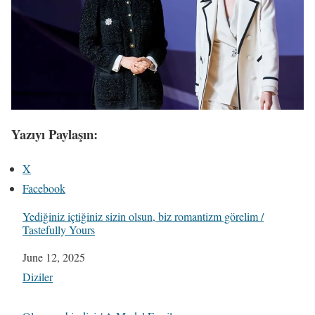
Yazıyı Paylaşın:
X
Facebook
Yediğiniz içtiğiniz sizin olsun, biz romantizm görelim /
Tastefully Yours
Date
June 12, 2025
In relation to
Diziler