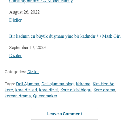
Olmamış bir dizi / A Model Family
Date
August 26, 2022
In relation to
Diziler
Bir kadının en büyük düşmanı yine bir kadındır * / Mask Girl
Date
September 17, 2023
In relation to
Diziler
Categories:
Diziler
Tags:
Deli Ajumma
,
Deli ajumma blog
,
Kdrama
,
Kim Hee Ae
,
kore
,
kore dizileri
,
kore dizisi
,
Kore dizisi blogu
,
Kore drama
,
korean drama
,
Queenmaker
Leave a Comment