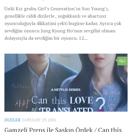
Ünlü Kız grubu Girl’s Generation’ın Soo Young’ı,
genellikle ciddi dizilerle , soğukkanlı ve abartısız
oyunculuğuyla dikkatimi çekti bugüne kadar. Ayrıca çok
sevdiğim oyuncu Jung Kyung Ho’nun sevgilisi olması
dolayısıyla da sevdiğim bir oyuncu. 12...
2
DIZILER
JANUARY 29, 2026
Gamzeli Prens ile Şaşkın Ördek / Can this