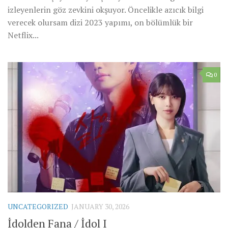
izleyenlerin göz zevkini okşuyor. Öncelikle azıcık bilgi
verecek olursam dizi 2023 yapımı, on bölümlük bir
Netflix...
0
UNCATEGORIZED
JANUARY 30, 2026
İdolden Fana / İdol I