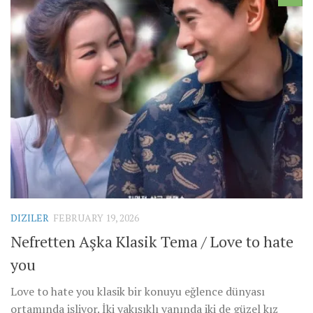
DIZILER
FEBRUARY 19, 2026
Nefretten Aşka Klasik Tema / Love to hate
you
Love to hate you klasik bir konuyu eğlence dünyası
ortamında işliyor. İki yakışıklı yanında iki de güzel kız