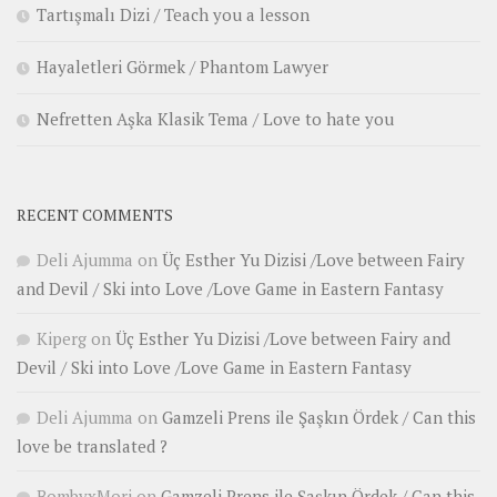
Tartışmalı Dizi / Teach you a lesson
Hayaletleri Görmek / Phantom Lawyer
Nefretten Aşka Klasik Tema / Love to hate you
RECENT COMMENTS
Deli Ajumma
on
Üç Esther Yu Dizisi /Love between Fairy
and Devil / Ski into Love /Love Game in Eastern Fantasy
Kiperg
on
Üç Esther Yu Dizisi /Love between Fairy and
Devil / Ski into Love /Love Game in Eastern Fantasy
Deli Ajumma
on
Gamzeli Prens ile Şaşkın Ördek / Can this
love be translated ?
BombyxMori
on
Gamzeli Prens ile Şaşkın Ördek / Can this