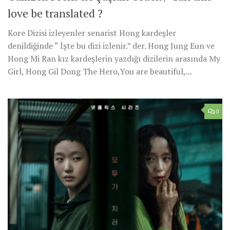
love be translated ?
Kore Dizisi izleyenler senarist Hong kardeşler
denildiğinde “ İşte bu dizi izlenir.” der. Hong Jung Eun ve
Hong Mi Ran kız kardeşlerin yazdığı dizilerin arasında My
Girl, Hong Gil Dong The Hero,You are beautiful,...
0