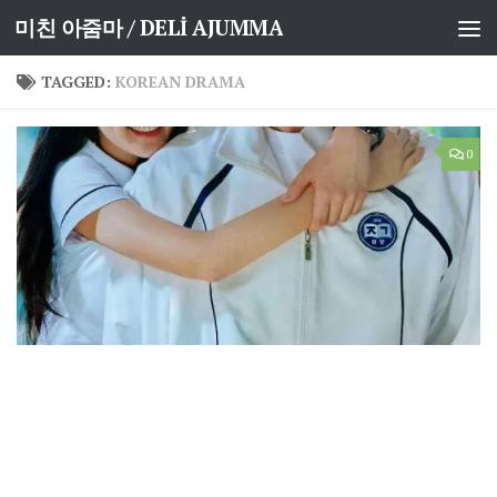
미친 아줌마 / DELİ AJUMMA
Skip to content
TAGGED:
KOREAN DRAMA
0