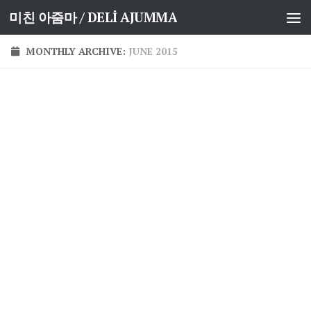
미친 아줌마 / DELİ AJUMMA
Skip to content
MONTHLY ARCHIVE:
JUNE 2015