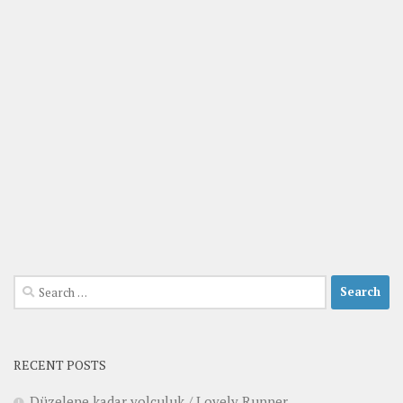
Search
for:
RECENT POSTS
Düzelene kadar yolculuk / Lovely Runner