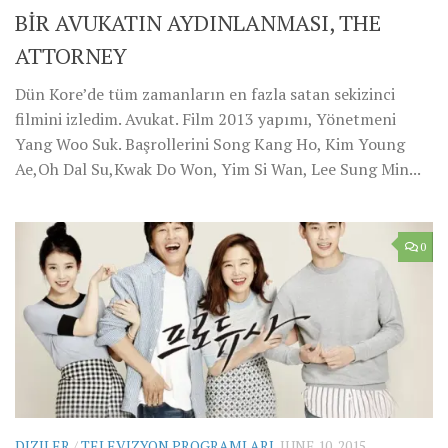
BİR AVUKATIN AYDINLANMASI, THE
ATTORNEY
Dün Kore’de tüm zamanların en fazla satan sekizinci
filmini izledim. Avukat. Film 2013 yapımı, Yönetmeni
Yang Woo Suk. Başrollerini Song Kang Ho, Kim Young
Ae,Oh Dal Su,Kwak Do Won, Yim Si Wan, Lee Sung Min...
0
DIZILER
/
TELEVIZYON PROGRAMLARI
JUNE 10, 2015