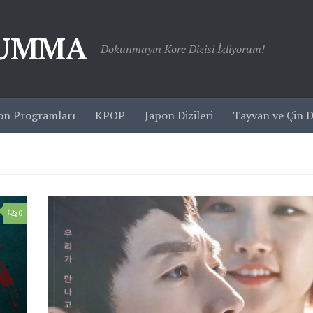
JUMMA
Dokunmayın Kore Dizisi İzliyorum!
on Programları
KPOP
Japon Dizileri
Tayvan ve Çin Di
0