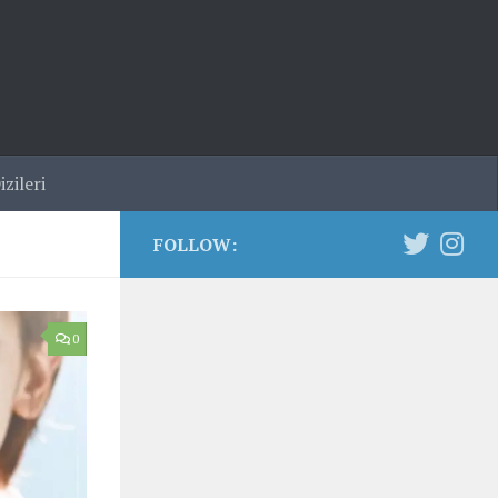
zileri
FOLLOW:
0