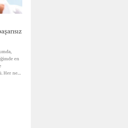
başarısız
ğumda,
diğimde en
e
. Her ne...