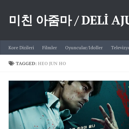
Skip to content
미친 아줌마 / DELİ A
Kore Dizileri
Filmler
Oyuncular/Idoller
Televizy
TAGGED:
HEO JUN HO