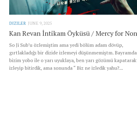
DIZILER
JUNE 9, 2025
Kan Revan İntikam Öyküsü / Mercy for No
So Ji Sub’u özlemiştim ama yedi bölüm adam dövüp,
gırtlakladığı bir dizide izlemeyi düşünmemiştm. Bayramda
bizim yobo ile o yarı uyuklaya, ben yarı gözümü kapatara
izleyip bitirdik, ama sonunda “ Biz ne izledik yahu?...