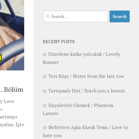
Search
for:
RECENT POSTS
Düzelene kadar yolculuk / Lovely
Runner
Ters Köşe / Notes from the last row
2. Bölüm
Tartışmalı Dizi / Teach you a lesson
y Love
Hayaletleri Görmek / Phantom
ı
Lawyer
bartmayı
ıyalım. İşte
Nefretten Aşka Klasik Tema / Love to
hate you