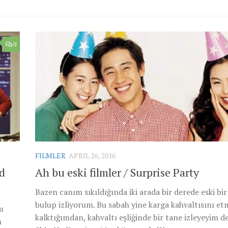
0
FILMLER
APRIL 26, 2016
d
Ah bu eski filmler / Surprise Party
Bazen canım sıkıldığında iki arada bir derede eski bir
bulup izliyorum. Bu sabah yine karga kahvaltısını e
m
kalktığımdan, kahvaltı eşliğinde bir tane izleyeyim 
m