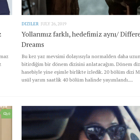
DIZILER
JULY 26, 2019
z
Yollarımız farklı, hedefimiz aynı/ Differ
Dreams
lmaz
Bu kez yaz mevsimi dolayısıyla normalden daha uzu
z
bitirdiğim bir dönem dizisini anlatacağım. Dönem diz
hasebiyle yine eşimle birlikte izledik. 20 bölüm dizi 
usül yarım saatlik 40 bölüm halinde yayımlandı....
0