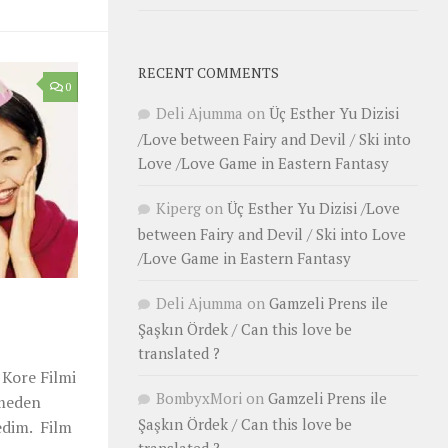
RECENT COMMENTS
0
Deli Ajumma
on
Üç Esther Yu Dizisi
/Love between Fairy and Devil / Ski into
Love /Love Game in Eastern Fantasy
Kiperg
on
Üç Esther Yu Dizisi /Love
between Fairy and Devil / Ski into Love
/Love Game in Eastern Fantasy
Deli Ajumma
on
Gamzeli Prens ile
Şaşkın Ördek / Can this love be
translated ?
 Kore Filmi
BombyxMori
on
Gamzeli Prens ile
tmeden
Şaşkın Ördek / Can this love be
dedim. Film