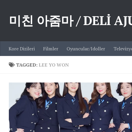
Skip to content
미친 아줌마 / DELİ A
Kore Dizileri
Filmler
Oyuncular/Idoller
Televizy
TAGGED:
LEE YO WON