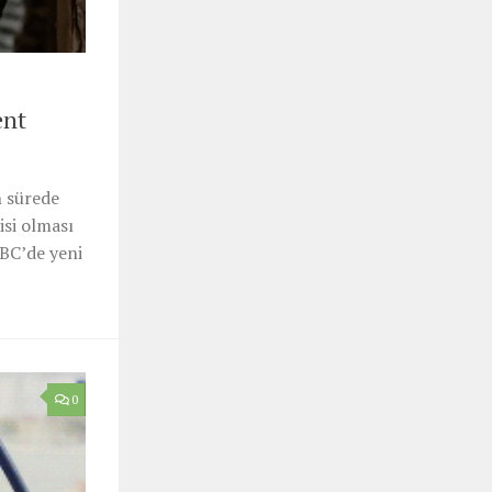
ent
n sürede
isi olması
MBC’de yeni
0