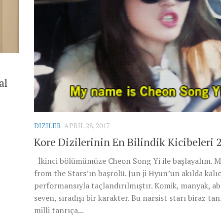
al
DIZILER
APRIL 28, 2017
Kore Dizilerinin En Bilindik Kicibeleri 
İkinci bölümümüze Cheon Song Yi ile başlayalım. M
from the Stars’ın başrolü. Jun ji Hyun’un akılda kalıc
performansıyla taçlandırılmıştır. Komik, manyak, a
seven, sıradışı bir karakter. Bu narsist starı biraz tan
milli tanrıça...