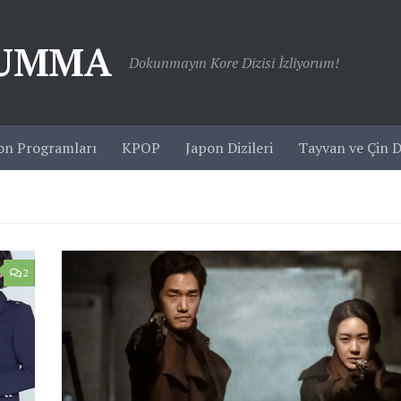
JUMMA
Dokunmayın Kore Dizisi İzliyorum!
on Programları
KPOP
Japon Dizileri
Tayvan ve Çin Di
2