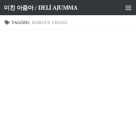
미친 아줌마 / DELİ AJUMMA
Skip to content
TAGGED:
MARCUS CHANG