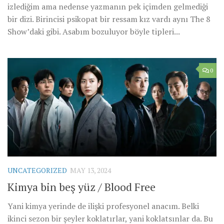
izlediğim ama nedense yazmanın pek içimden gelmediği
bir dizi. Birincisi psikopat bir ressam kız vardı aynı The 8
Show’daki gibi. Asabım bozuluyor böyle tipleri...
0
UNCATEGORIZED
MAY 13, 2024
Kimya bin beş yüz / Blood Free
Yani kimya yerinde de ilişki profesyonel anacım. Belki
ikinci sezon bir şeyler koklatırlar, yani koklatsınlar da. Bu