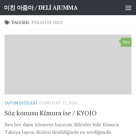
미친 아줌마 / DELİ AJUMMA
Skip to content
TAGGED:
POLISIYE DIZI
0
JAPON DIZILERI
FEBRUARY 11, 2026
Söz konusu Kimura ise / KYOJO
Ben her daim izlemeye hazırım. Bilenler bilir Kimura
Takuya Japon dizileri denildiğinde en sevdiğimdir.