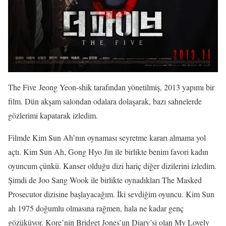
The Five Jeong Yeon-shik tarafından yönetilmiş, 2013 yapımı bir
film. Dün akşam salondan odalara dolaşarak, bazı sahnelerde
gözlerimi kapatarak izledim.
Filmde Kim Sun Ah’nın oynaması seyretme kararı almama yol
açtı. Kim Sun Ah, Gong Hyo Jin ile birlikte benim favori kadın
oyuncum çünkü. Kanser olduğu dizi hariç diğer dizilerini izledim.
Şimdi de Joo Sang Wook ile birlikte oynadıkları The Masked
Prosecutor dizisine başlayacağım. İki sevdiğim oyuncu. Kim Sun
ah 1975 doğumlu olmasına rağmen, hala ne kadar genç
gözüküyor. Kore’nin Bridget Jones’un Diary’si olan My Lovely