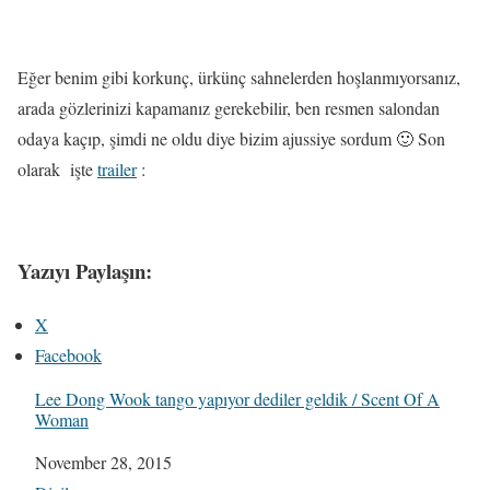
Eğer benim gibi korkunç, ürkünç sahnelerden hoşlanmıyorsanız,
arada gözlerinizi kapamanız gerekebilir, ben resmen salondan
odaya kaçıp, şimdi ne oldu diye bizim ajussiye sordum 🙂 Son
olarak işte
trailer
:
Yazıyı Paylaşın:
X
Facebook
Lee Dong Wook tango yapıyor dediler geldik / Scent Of A
Woman
Date
November 28, 2015