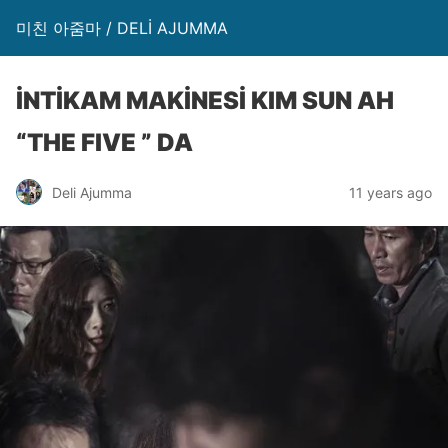
미친 아줌마 / DELİ AJUMMA
İNTİKAM MAKİNESİ KIM SUN AH
“THE FIVE ” DA
Deli Ajumma
11 years ago