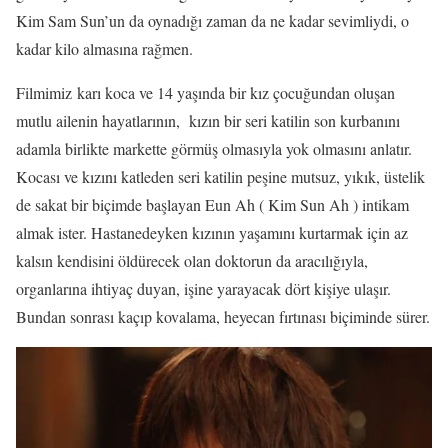
Kim Sam Sun’un da oynadığı zaman da ne kadar sevimliydi, o
kadar kilo almasına rağmen.
Filmimiz karı koca ve 14 yaşında bir kız çocuğundan oluşan
mutlu ailenin hayatlarının, kızın bir seri katilin son kurbanını
adamla birlikte markette görmüş olmasıyla yok olmasını anlatır.
Kocası ve kızını katleden seri katilin peşine mutsuz, yıkık, üstelik
de sakat bir biçimde başlayan Eun Ah ( Kim Sun Ah ) intikam
almak ister. Hastanedeyken kızının yaşamını kurtarmak için az
kalsın kendisini öldürecek olan doktorun da aracılığıyla,
organlarına ihtiyaç duyan, işine yarayacak dört kişiye ulaşır.
Bundan sonrası kaçıp kovalama, heyecan fırtınası biçiminde sürer.