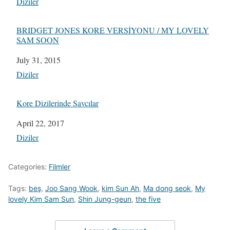
In relation to
Diziler
BRIDGET JONES KORE VERSİYONU / MY LOVELY
SAM SOON
Date
July 31, 2015
In relation to
Diziler
Kore Dizilerinde Savcılar
Date
April 22, 2017
In relation to
Diziler
Categories:
Filmler
Tags:
beş
,
Joo Sang Wook
,
kim Sun Ah
,
Ma dong seok
,
My
lovely Kim Sam Sun
,
Shin Jung-geun
,
the five