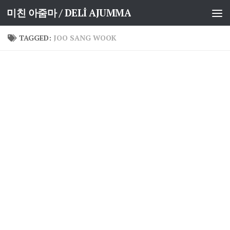
미친 아줌마 / DELİ AJUMMA
Skip to content
TAGGED:
JOO SANG WOOK