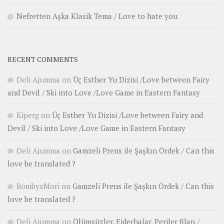
Nefretten Aşka Klasik Tema / Love to hate you
RECENT COMMENTS
Deli Ajumma
on
Üç Esther Yu Dizisi /Love between Fairy
and Devil / Ski into Love /Love Game in Eastern Fantasy
Kiperg
on
Üç Esther Yu Dizisi /Love between Fairy and
Devil / Ski into Love /Love Game in Eastern Fantasy
Deli Ajumma
on
Gamzeli Prens ile Şaşkın Ördek / Can this
love be translated ?
BombyxMori
on
Gamzeli Prens ile Şaşkın Ördek / Can this
love be translated ?
Deli Ajumma
on
Ölümsüzler, Ejderhalar, Periler filan /