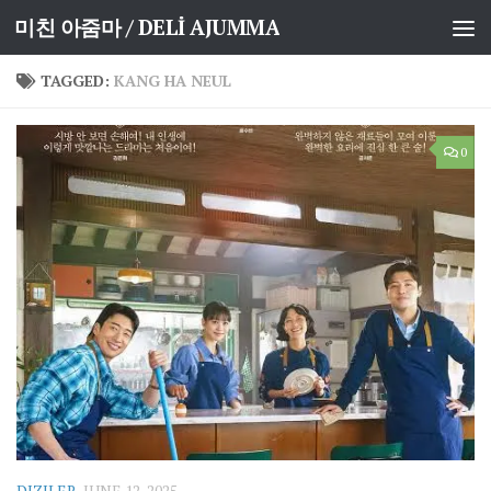
미친 아줌마 / DELİ AJUMMA
Skip to content
TAGGED:
KANG HA NEUL
0
DIZILER
JUNE 12, 2025