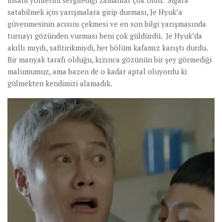
insani yönlerini sergilediği zamanlar çok oldu. Sigara
satabilmek için yarışmalara girip durması, Je Hyuk’a
güvenmesinin acısını çekmesi ve en son bilgi yarışmasında
turnayı gözünden vurması beni çok güldürdü. Je Hyuk’da
akıllı mıydı, safitirikmiydi, her bölüm kafamız karıştı durdu.
Bir manyak tarafı olduğu, kızınca gözünün bir şey görmediği
malumumuz, ama bazen de o kadar aptal oluyordu ki
gülmekten kendimizi alamadık.