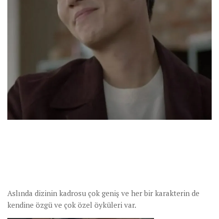
Aslında dizinin kadrosu çok geniş ve her bir karakterin de
kendine özgü ve çok özel öyküleri var.