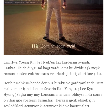
Lim Hwa Young Kim Je Hyuk’un kız kardeşini oynadı.
Kankası ile de duygusal bağı vardı. Ama bu dizide aşk meşk
romantizmden çok bromans ve arkadaşlık ilişkileri öne çıktı.
Her bir mahkum bende derin iz bıraktı ve gardiyanlar da. Tüm
mahkumlar içinde benim favorin Han Yang’tı. ( Lee Kyu
Hyung )Başka mıy mıy konuşmasına sinir olduysam da sonra
o yılan gibi gözlerini kısmaları, herkesi gıcık etmek için
söyledikleri, acımıyor ki acımıyor ki diye bağırmaları,