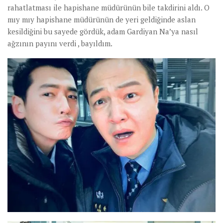
rahatlatması ile hapishane müdürünün bile takdirini aldı. O
mıy mıy hapishane müdürünün de yeri geldiğinde aslan
kesildiğini bu sayede gördük, adam Gardiyan Na’ya nasıl
ağzının payını verdi , bayıldım.