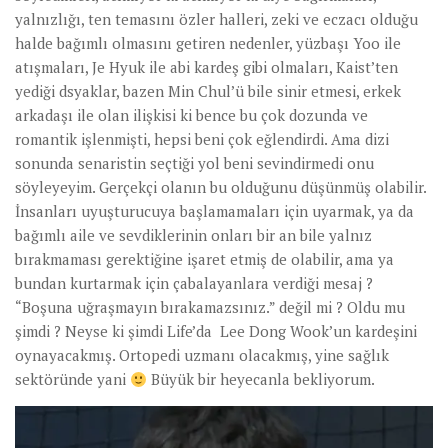
yalnızlığı, ten temasını özler halleri, zeki ve eczacı olduğu
halde bağımlı olmasını getiren nedenler, yüzbaşı Yoo ile
atışmaları, Je Hyuk ile abi kardeş gibi olmaları, Kaist’ten
yediği dsyaklar, bazen Min Chul’ü bile sinir etmesi, erkek
arkadaşı ile olan ilişkisi ki bence bu çok dozunda ve
romantik işlenmişti, hepsi beni çok eğlendirdi. Ama dizi
sonunda senaristin seçtiği yol beni sevindirmedi onu
söyleyeyim. Gerçekçi olanın bu olduğunu düşünmüş olabilir.
İnsanları uyuşturucuya başlamamaları için uyarmak, ya da
bağımlı aile ve sevdiklerinin onları bir an bile yalnız
bırakmaması gerektiğine işaret etmiş de olabilir, ama ya
bundan kurtarmak için çabalayanlara verdiği mesaj ?
“Boşuna uğraşmayın bırakamazsınız.” değil mi ? Oldu mu
şimdi ? Neyse ki şimdi Life’da Lee Dong Wook’un kardeşini
oynayacakmış. Ortopedi uzmanı olacakmış, yine sağlık
sektöründe yani
Büyük bir heyecanla bekliyorum.