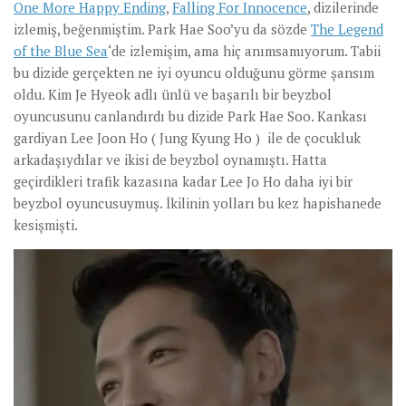
One More Happy Ending
,
Falling For Innocence
, dizilerinde
izlemiş, beğenmiştim. Park Hae Soo’yu da sözde
The Legend
of the Blue Sea
‘de izlemişim, ama hiç anımsamıyorum. Tabii
bu dizide gerçekten ne iyi oyuncu olduğunu görme şansım
oldu. Kim Je Hyeok adlı ünlü ve başarılı bir beyzbol
oyuncusunu canlandırdı bu dizide Park Hae Soo. Kankası
gardiyan Lee Joon Ho ( Jung Kyung Ho ) ile de çocukluk
arkadaşıydılar ve ikisi de beyzbol oynamıştı. Hatta
geçirdikleri trafik kazasına kadar Lee Jo Ho daha iyi bir
beyzbol oyuncusuymuş. İkilinin yolları bu kez hapishanede
kesişmişti.