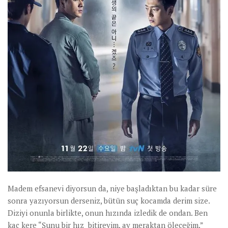
Madem efsanevi diyorsun da, niye başladıktan bu kadar süre
sonra yazıyorsun derseniz, bütün suç kocamda derim size.
Diziyi onunla birlikte, onun hızında izledik de ondan. Ben
kaç kere “Şunu bir hız bitireyim, ay meraktan öleceğim.”