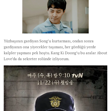
Yüzbaşının gardiyan Song’u kurtarması, ondan sonra
gardiyanın ona yiyecekler taşıması, her gördüğü yerde
kalpler yapması pek hoştu. Kang Ki Doong’u bu aralar About
Love’da da sekreter rolünde izliyorum.