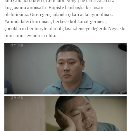
Min Chul karakteri ( Choi Moo Sung ) de bana Alcatraz
kuşçusunu anımsattı. Hapiste bambaşka bir insan
olabilirsiniz. Giren genç adamla çıkan asla aynı olmaz.
Yanındakileri koruması, herkese kol kanat germesi,
çocukların her biriyle olan ilişkisi izlemeye değerdi. Neyse ki
oun sonu sevindirici oldu.