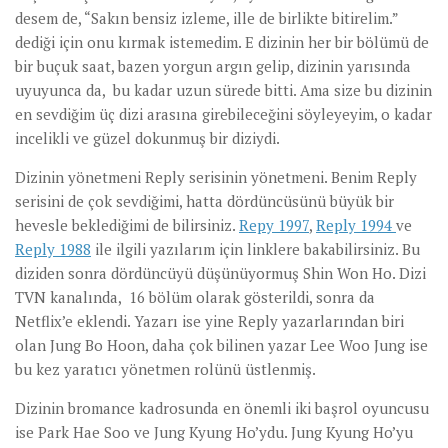
desem de, “Sakın bensiz izleme, ille de birlikte bitirelim.”
dediği için onu kırmak istemedim. E dizinin her bir bölümü de
bir buçuk saat, bazen yorgun argın gelip, dizinin yarısında
uyuyunca da, bu kadar uzun sürede bitti. Ama size bu dizinin
en sevdiğim üç dizi arasına girebileceğini söyleyeyim, o kadar
incelikli ve güzel dokunmuş bir diziydi.
Dizinin yönetmeni Reply serisinin yönetmeni. Benim Reply
serisini de çok sevdiğimi, hatta dördüncüsünü büyük bir
hevesle beklediğimi de bilirsiniz.
Repy 1997
,
Reply 1994
ve
Reply 1988
ile ilgili yazılarım için linklere bakabilirsiniz. Bu
diziden sonra dördüncüyü düşünüyormuş Shin Won Ho. Dizi
TVN kanalında, 16 bölüm olarak gösterildi, sonra da
Netflix’e eklendi. Yazarı ise yine Reply yazarlarından biri
olan Jung Bo Hoon, daha çok bilinen yazar Lee Woo Jung ise
bu kez yaratıcı yönetmen rolünü üstlenmiş.
Dizinin bromance kadrosunda en önemli iki başrol oyuncusu
ise Park Hae Soo ve Jung Kyung Ho’ydu. Jung Kyung Ho’yu