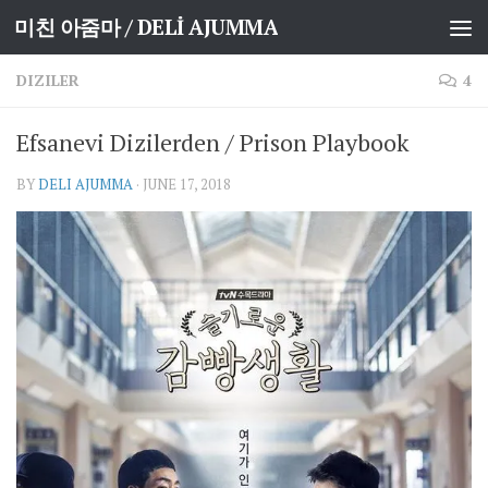
미친 아줌마 / DELİ AJUMMA
Skip to content
DIZILER
4
Efsanevi Dizilerden / Prison Playbook
BY
DELI AJUMMA
·
JUNE 17, 2018