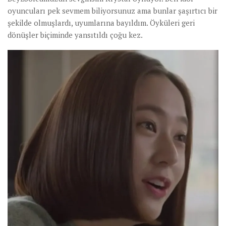
oyuncuları pek sevmem biliyorsunuz ama bunlar şaşırtıcı bir
şekilde olmuşlardı, uyumlarına bayıldım. Öyküleri geri
dönüşler biçiminde yansıtıldı çoğu kez.