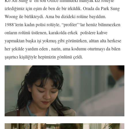
Ko Ah Sung’u en son Office filmindeki manyak kız rolüyle
izlediğimiz için eşim de ben de bir irkildik. Orada da Park Sung
Woong ile birlikteydi. Ama bu dizideki rolüne bayıldım.
1988’lerin kadın polisi rolüyle, “profiler”‘lar henüz bilinmezken
onların rolünü üstlenen, karakolda erkek polislere kahve
yapmaktan başka işi yokmuş gibi görünürken, alttan alta herkese
her şekilde yardım eden , narin, ama kodumu oturtmayı da bilen
şaşırtıcı kişiliğiyle hepimizin gönlünü çeldi.