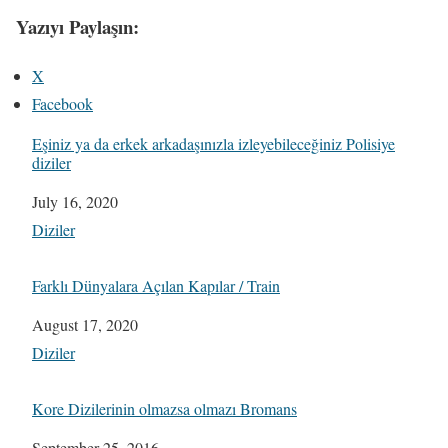
Yazıyı Paylaşın:
X
Facebook
Eşiniz ya da erkek arkadaşınızla izleyebileceğiniz Polisiye
diziler
Date
July 16, 2020
In relation to
Diziler
Farklı Dünyalara Açılan Kapılar / Train
Date
August 17, 2020
In relation to
Diziler
Kore Dizilerinin olmazsa olmazı Bromans
Date
September 25, 2016