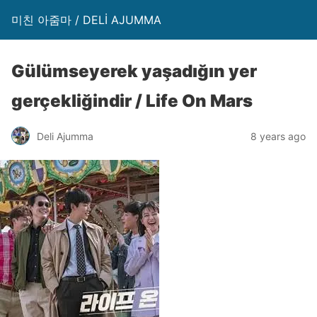
미친 아줌마 / DELİ AJUMMA
Gülümseyerek yaşadığın yer
gerçekliğindir / Life On Mars
Deli Ajumma
8 years ago