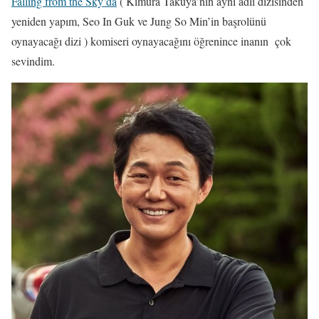
Falling from the Sky’da
( Kimura Takuya’nın aynı adlı dizisinden
yeniden yapım, Seo In Guk ve Jung So Min’in başrolünü
oynayacağı dizi ) komiseri oynayacağını öğrenince inanın çok
sevindim.