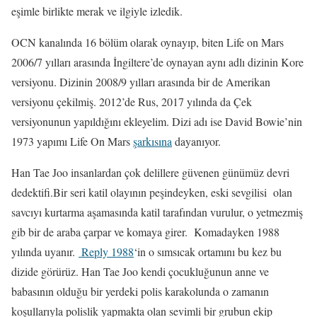
eşimle birlikte merak ve ilgiyle izledik.
OCN kanalında 16 bölüm olarak oynayıp, biten Life on Mars
2006/7 yılları arasında İngiltere’de oynayan aynı adlı dizinin Kore
versiyonu. Dizinin 2008/9 yılları arasında bir de Amerikan
versiyonu çekilmiş. 2012’de Rus, 2017 yılında da Çek
versiyonunun yapıldığını ekleyelim. Dizi adı ise David Bowie’nin
1973 yapımı Life On Mars
şarkısına
dayanıyor.
Han Tae Joo insanlardan çok delillere güvenen günümüz devri
dedektifi.Bir seri katil olayının peşindeyken, eski sevgilisi olan
savcıyı kurtarma aşamasında katil tarafından vurulur, o yetmezmiş
gib bir de araba çarpar ve komaya girer. Komadayken 1988
yılında uyanır.
Reply 1988
‘in o sımsıcak ortamını bu kez bu
dizide görürüz. Han Tae Joo kendi çocukluğunun anne ve
babasının olduğu bir yerdeki polis karakolunda o zamanın
koşullarıyla polislik yapmakta olan sevimli bir grubun ekip