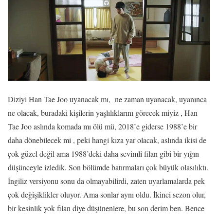
Diziyi Han Tae Joo uyanacak mı, ne zaman uyanacak, uyanınca
ne olacak, buradaki kişilerin yaşlılıklarını görecek miyiz , Han
Tae Joo aslında komada mı ölü mü, 2018’e giderse 1988’e bir
daha dönebilecek mi , peki hangi kıza yar olacak, aslında ikisi de
çok güzel değil ama 1988’deki daha sevimli filan gibi bir yığın
düşünceyle izledik. Son bölümde batırmaları çok büyük olasılıktı.
İngiliz versiyonu sonu da olmayabilirdi, zaten uyarlamalarda pek
çok değişiklikler oluyor. Ama sonlar aynı oldu. İkinci sezon olur,
bir kesinlik yok filan diye düşünenlere, bu son derim ben. Bence