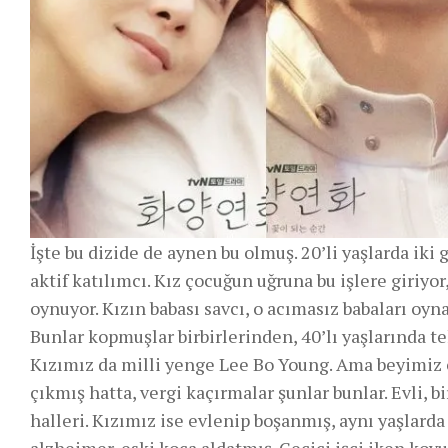
İşte bu dizide de aynen bu olmuş. 20’li yaşlarda iki 
aktif katılımcı. Kız çocuğun uğruna bu işlere giriyo
oynuyor. Kızın babası savcı, o acımasız babaları oyna
Bunlar kopmuşlar birbirlerinden, 40’lı yaşlarında tekr
Kızımız da milli yenge Lee Bo Young. Ama beyimiz 
çıkmış hatta, vergi kaçırmalar şunlar bunlar. Evli, 
halleri. Kızımız ise evlenip boşanmış, aynı yaşlarda
alzheimer, eski koca aldatmış. Geçici işçi iken kovu