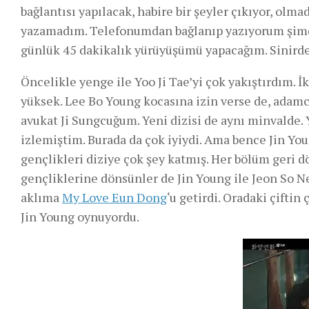
bağlantısı yapılacak, habire bir şeyler çıkıyor, olma
yazamadım. Telefonumdan bağlanıp yazıyorum şimdi 
günlük 45 dakikalık yürüyüşümü yapacağım. Sinird
Öncelikle yenge ile Yoo Ji Tae’yi çok yakıştırdım. İ
yüksek. Lee Bo Young kocasına izin verse de, adamca
avukat Ji Sungcuğum. Yeni dizisi de aynı minvalde. 
izlemiştim. Burada da çok iyiydi. Ama bence Jin Youn
gençlikleri diziye çok şey katmış. Her bölüm geri dö
gençliklerine dönsünler de Jin Young ile Jeon So Ne
aklıma
My Love Eun Dong
‘u getirdi. Oradaki çiftin
Jin Young oynuyordu.