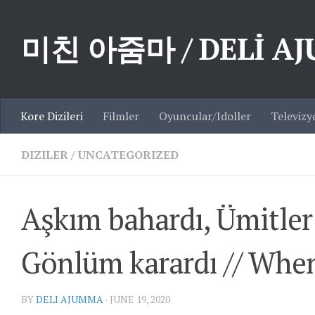
Skip to content
미친 아줌마 / DELİ A
Kore Dizileri
Filmler
Oyuncular/Idoller
Televizy
DIZILER
/
UNCATEGORIZED
Aşkım bahardı, Ümitler v
Gönlüm karardı // Whe
BY
DELI AJUMMA
·
JUNE 19, 2020