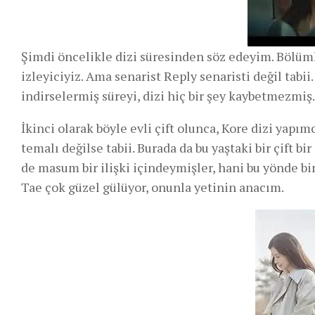
Şimdi öncelikle dizi süresinden söz edeyim. Bölümler
izleyiciyiz. Ama senarist Reply senaristi değil tabii
indirselermiş süreyi, dizi hiç bir şey kaybetmezmiş.
İkinci olarak böyle evli çift olunca, Kore dizi yapımc
temalı değilse tabii. Burada da bu yaştaki bir çift 
de masum bir ilişki içindeymişler, hani bu yönde bi
Tae çok güzel gülüyor, onunla yetinin anacım.