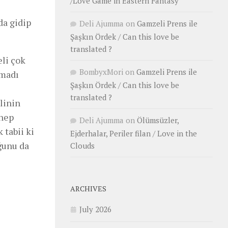
/Love Game in Eastern Fantasy
da gidip
Deli Ajumma
on
Gamzeli Prens ile
Şaşkın Ördek / Can this love be
translated ?
eli çok
BombyxMori
on
Gamzeli Prens ile
lmadı
Şaşkın Ördek / Can this love be
e
translated ?
linin
 hep
Deli Ajumma
on
Ölümsüzler,
 tabii ki
Ejderhalar, Periler filan / Love in the
uğunu da
Clouds
ARCHIVES
July 2026