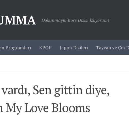
JUMMA
Dokunmayın Kore Dizisi İzliyorum!
on Programları
KPOP
Japon Dizileri
Tayvan ve Çin Di
ardı, Sen gittin diye,
n My Love Blooms