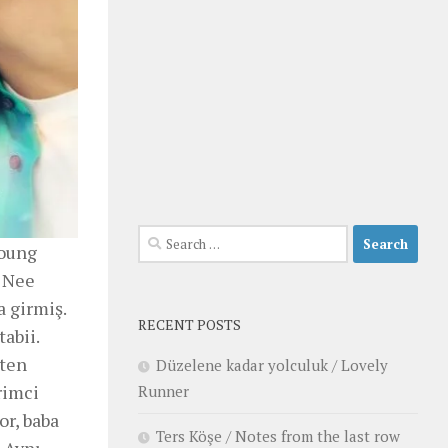
Search
Young
for:
o Nee
a girmiş.
RECENT POSTS
tabii.
sten
Düzelene kadar yolculuk / Lovely
rimci
Runner
or, baba
Ters Köşe / Notes from the last row
. Aynı