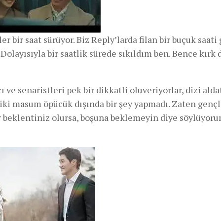
 bir saat sürüyor. Biz Reply’larda filan bir buçuk saat
. Dolayısıyla bir saatlik sürede sıkıldım ben. Bence kırk
ı ve senaristleri pek bir dikkatli oluveriyorlar, dizi ald
bir iki masum öpücük dışında bir şey yapmadı. Zaten genç
r beklentiniz olursa, boşuna beklemeyin diye söylüyorum