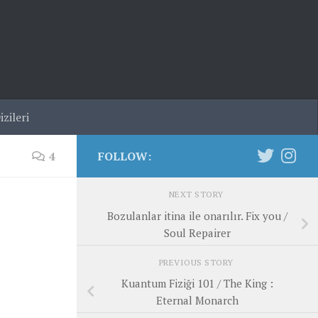
zileri
4
FOLLOW:
NEXT STORY
Bozulanlar itina ile onarılır. Fix you /
Soul Repairer
PREVIOUS STORY
Kuantum Fiziği 101 / The King :
Eternal Monarch