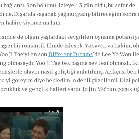
dı bağlantı. Son bölümü, izleyeli 3 gün oldu, bu sefer de
de. Dışarıda sağanak yağmur,yazıp bitireceğim sonra 
en habire yiyoruz malum.
kisinde de olgun yaşlardaki sevgilileri oynama potansiy
ğızı bir romantik filmde izlesek. Ya savcı, ya hakim, o
Yoo Ji Tae’yi en son
Different Dreams
‘de Lee Yo Won il
g olmasaydı, Yoo Ji Tae tek başına sevilesi olmazdı. İki
nüşlerle olayın nasıl geliştiği anlatılmış. Açıkçası ben
e’yi göreyim diye bekledim, o denli güzellerdi. Dizi pek
 çocukluk ve gençlik halleri vardı. Jo Jin Mo’nun çocukl