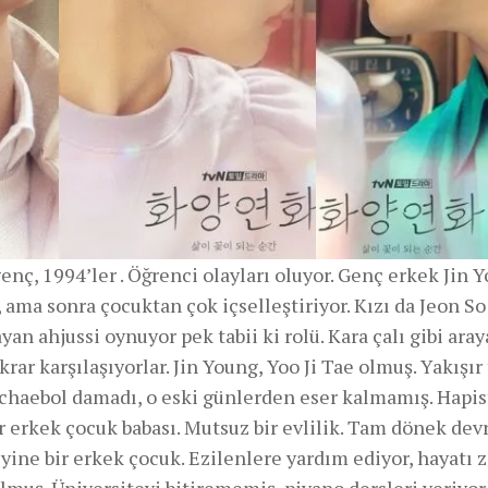
genç, 1994’ler . Öğrenci olayları oluyor. Genç erkek Jin 
r, ama sonra çocuktan çok içselleştiriyor. Kızı da Jeon S
yan ahjussi oynuyor pek tabii ki rolü. Kara çalı gibi aray
ar karşılaşıyorlar. Jin Young, Yoo Ji Tae olmuş. Yakışır 
chaebol damadı, o eski günlerden eser kalmamış. Hapi
bir erkek çocuk babası. Mutsuz bir evlilik. Tam dönek dev
 yine bir erkek çocuk. Ezilenlere yardım ediyor, hayatı z
lmuş. Üniversiteyi bitirememiş, piyano dersleri veriyor