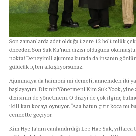
Son zamanlarda adet olduğu üzere 12 bölümlük çekil
önceden Son Suk Ku’nun dizisi olduğunu okumuştum,
nokta! Deneyimli ajumma burada da insanın gönlünd
gülücük içten alkışlıyorsunuz.
Ajumma,ya da haimoni mi demeli, annemden iki yaş
başlayayım. DizininYönetmeni Kim Suk Yook, yine 
dizisinin de yönetmeni. O diziyi de çok ilginç bul
ikili karı kocayı oynuyor. “Aaa hatun çıtır koca m
cennette geçiyor.
Kim Hye Ja’nın canlandırdığı Lee Hae Suk, yıllarca 