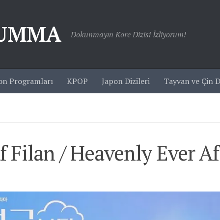
JUMMA
Dokunmayın Kore Dizisi İzliyorum!
on Programları
KPOP
Japon Dizileri
Tayvan ve Çin Di
 Filan / Heavenly Ever Af