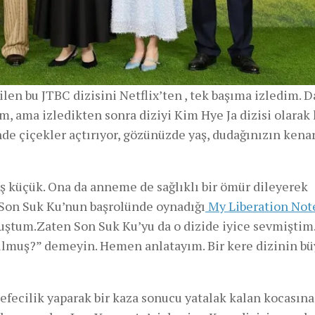
en bu JTBC dizisini Netflix’ten , tek başıma izledim. 
 ama izledikten sonra diziyi Kim Hye Ja dizisi olarak 
e çiçekler açtırıyor, gözünüzde yaş, dudağınızın kenar
 küçük. Ona da anneme de sağlıklı bir ömür dileyerek
Son Suk Ku’nun başrolünde oynadığı
My Liberation Not
muştum.Zaten Son Suk Ku’yu da o dizide iyice sevmiştim
ı bulmuş?” demeyin. Hemen anlatayım. Bir kere dizinin b
tefecilik yaparak bir kaza sonucu yatalak kalan kocasına