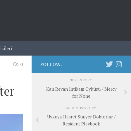
zileri
0
FOLLOW:
NEXT STORY
ter
Kan Revan İntikam Öyküsü / Mercy
for None
PREVIOUS STORY
Uykuya Hasret Stajyer Doktorlar /
Resident Playbook