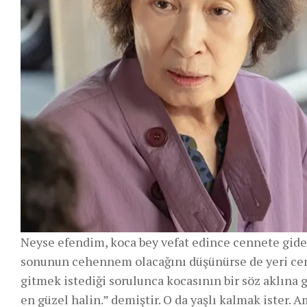
Neyse efendim, koca bey vefat edince cennete gider
sonunun cehennem olacağını düşünürse de yeri cenn
gitmek istediği sorulunca kocasının bir söz aklına g
en güzel halin.” demiştir. O da yaşlı kalmak ister.