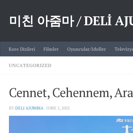
Skip to content
미친 아줌마 / DELİ A
Kore Dizileri
Filmler
Oyuncular/Idoller
Televizy
UNCATEGORIZED
Cennet, Cehennem, Araf
BY
DELI AJUMMA
·
JUNE 5, 2025