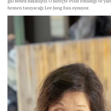
gül bebek bakmıştır. O süreçte evlat edindiği ve yar
hemen tanıyacağı Lee Jung Eun oynuyor.