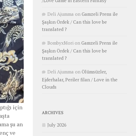
/Love Game in Eastern Fantasy
Deli Ajumma
on
Gamzeli Prens ile
Şaşkın Ördek / Can this love be
translated ?
BombyxMori
on
Gamzeli Prens ile
Şaşkın Ördek / Can this love be
translated ?
Deli Ajumma
on
Ölümsüzler,
Ejderhalar, Periler filan / Love in the
Clouds
tığı için
ARCHIVES
aşta
 ama şu an
July 2026
genç ve