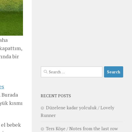
Daha
kapattım,
ında bir
Search
for:
es
. Burada
RECENT POSTS
üyük kısmı
Düzelene kadar yolculuk / Lovely
Runner
 el bebek
Ters Köşe / Notes from the last row