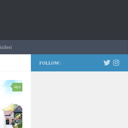
zileri
FOLLOW:
0