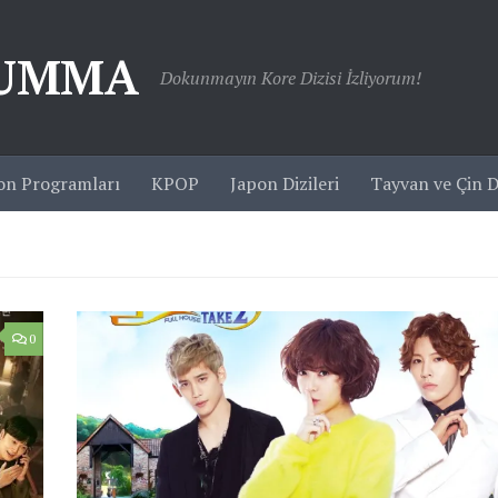
JUMMA
Dokunmayın Kore Dizisi İzliyorum!
on Programları
KPOP
Japon Dizileri
Tayvan ve Çin Di
0