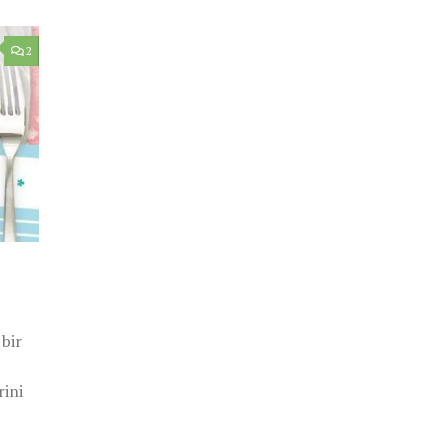
2
 bir
rini