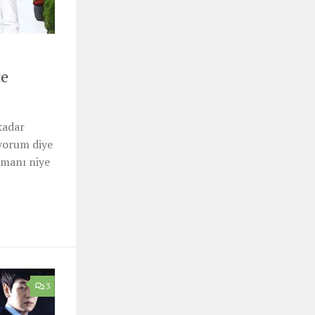
te
 kadar
iyorum diye
amanı niye
3