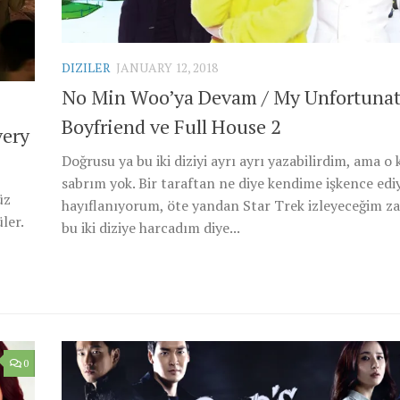
DIZILER
JANUARY 12, 2018
No Min Woo’ya Devam / My Unfortuna
Boyfriend ve Full House 2
very
Doğrusu ya bu iki diziyi ayrı ayrı yazabilirdim, ama o
sabrım yok. Bir taraftan ne diye kendime işkence ed
üz
hayıflanıyorum, öte yandan Star Trek izleyeceğim z
ler.
bu iki diziye harcadım diye...
0