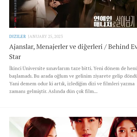
DIZILER
JANUARY 25, 2023
Ajanslar, Menajerler ve diğerleri / Behind E
Star
İkinci Üniversite sınavlarım taze bitti. Yeni dönem de hen
başlamadı. Bu arada oğlum ve gelinim ziyarete gelip döndü
Yani demem odur ki artık, izlediğim dizi ve filmleri yazma
zamanı gelmiştir. Aslında dün çok film...