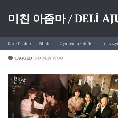
Skip to content
미친 아줌마 / DELİ A
Kore Dizileri
Filmler
Oyuncular/Idoller
Televizy
TAGGED:
NO MIN WOO