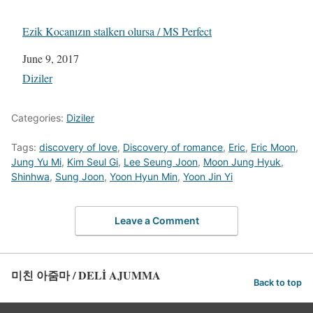
Ezik Kocanızın stalkerı olursa / MS Perfect
Date
June 9, 2017
In relation to
Diziler
Categories:
Diziler
Tags:
discovery of love
,
Discovery of romance
,
Eric
,
Eric Moon
,
Jung Yu Mi
,
Kim Seul Gi
,
Lee Seung Joon
,
Moon Jung Hyuk
,
Shinhwa
,
Sung Joon
,
Yoon Hyun Min
,
Yoon Jin Yi
Leave a Comment
미친 아줌마 / DELİ AJUMMA
Back to top