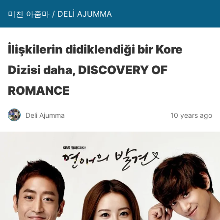
미친 아줌마 / DELİ AJUMMA
İlişkilerin didiklendiği bir Kore
Dizisi daha, DISCOVERY OF
ROMANCE
Deli Ajumma
10 years ago