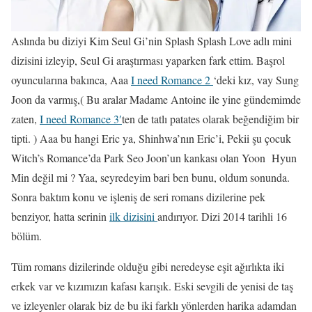
Aslında bu diziyi Kim Seul Gi’nin Splash Splash Love adlı mini
dizisini izleyip, Seul Gi araştırması yaparken fark ettim. Başrol
oyuncularına bakınca, Aaa
I need Romance 2
‘deki kız, vay Sung
Joon da varmış,( Bu aralar Madame Antoine ile yine gündemimde
zaten,
I need Romance 3′
ten de tatlı patates olarak beğendiğim bir
tipti. ) Aaa bu hangi Eric ya, Shinhwa’nın Eric’i, Pekii şu çocuk
Witch’s Romance’da Park Seo Joon’un kankası olan Yoon Hyun
Min değil mi ? Yaa, seyredeyim bari ben bunu, oldum sonunda.
Sonra baktım konu ve işleniş de seri romans dizilerine pek
benziyor, hatta serinin
ilk dizisini
andırıyor. Dizi 2014 tarihli 16
bölüm.
Tüm romans dizilerinde olduğu gibi neredeyse eşit ağırlıkta iki
erkek var ve kızımızın kafası karışık. Eski sevgili de yenisi de taş
ve izleyenler olarak biz de bu iki farklı yönlerden harika adamdan