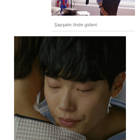
Şapşalın önde gideni