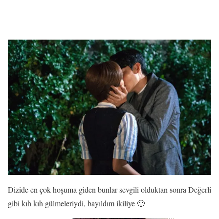
Dizide en çok hoşuma giden bunlar sevgili olduktan sonra Değerli
gibi kıh kıh gülmeleriydi, bayıldım ikiliye 🙂