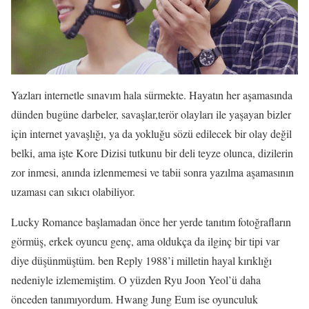
Yazları internetle sınavım hala sürmekte. Hayatın her aşamasında
dünden bugüne darbeler, savaşlar,terör olayları ile yaşayan bizler
için internet yavaşlığı, ya da yokluğu sözü edilecek bir olay değil
belki, ama işte Kore Dizisi tutkunu bir deli teyze olunca, dizilerin
zor inmesi, anında izlenmemesi ve tabii sonra yazılma aşamasının
uzaması can sıkıcı olabiliyor.
Lucky Romance başlamadan önce her yerde tanıtım fotoğrafların
görmüş, erkek oyuncu genç, ama oldukça da ilginç bir tipi var
diye düşünmüştüm. ben Reply 1988’i milletin hayal kırıklığı
nedeniyle izlememiştim. O yüzden Ryu Joon Yeol’ü daha
önceden tanımıyordum. Hwang Jung Eum ise oyunculuk