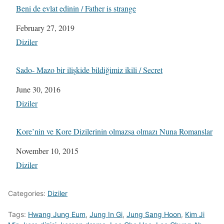
Beni de evlat edinin / Father is strange
Date
February 27, 2019
In relation to
Diziler
Sado- Mazo bir ilişkide bildiğimiz ikili / Secret
Date
June 30, 2016
In relation to
Diziler
Kore’nin ve Kore Dizilerinin olmazsa olmazı Nuna Romanslar
Date
November 10, 2015
In relation to
Diziler
Categories:
Diziler
Tags:
Hwang Jung Eum
,
Jung In Gi
,
Jung Sang Hoon
,
Kim Ji