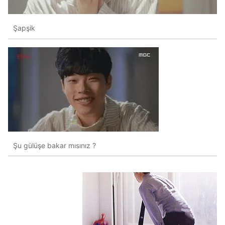
Şapşik
Şu gülüşe bakar mısınız ?