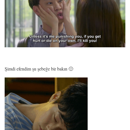
Şimdi efendim şu şebeğe bir bakın 🙂