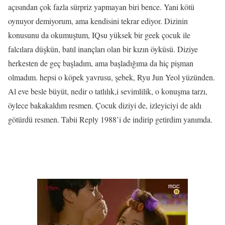
açısından çok fazla sürpriz yapmayan biri bence. Yani kötü
oynuyor demiyorum, ama kendisini tekrar ediyor. Dizinin
konusunu da okumuştum, IQsu yüksek bir geek çocuk ile
falcılara düşkün, batıl inançları olan bir kızın öyküsü. Diziye
herkesten de geç başladım, ama başladığıma da hiç pişman
olmadım. hepsi o köpek yavrusu, şebek, Ryu Jun Yeol yüzünden.
Al eve besle büyüt, nedir o tatlılık,i sevimlilik, o konuşma tarzı,
öylece bakakaldım resmen. Çocuk diziyi de, izleyiciyi de aldı
götürdü resmen. Tabii Reply 1988’i de indirip getirdim yanımda.