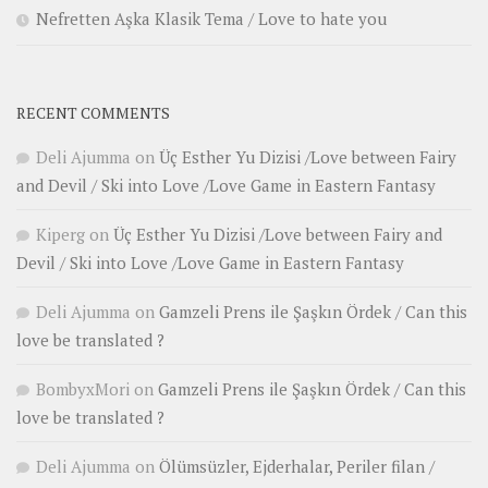
Nefretten Aşka Klasik Tema / Love to hate you
RECENT COMMENTS
Deli Ajumma
on
Üç Esther Yu Dizisi /Love between Fairy
and Devil / Ski into Love /Love Game in Eastern Fantasy
Kiperg
on
Üç Esther Yu Dizisi /Love between Fairy and
Devil / Ski into Love /Love Game in Eastern Fantasy
Deli Ajumma
on
Gamzeli Prens ile Şaşkın Ördek / Can this
love be translated ?
BombyxMori
on
Gamzeli Prens ile Şaşkın Ördek / Can this
love be translated ?
Deli Ajumma
on
Ölümsüzler, Ejderhalar, Periler filan /