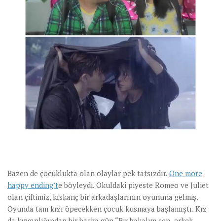
Bazen de çocuklukta olan olaylar pek tatsızdır.
One more
happy ending’t
e böyleydi. Okuldaki piyeste Romeo ve Juliet
olan çiftimiz, kıskanç bir arkadaşlarının oyununa gelmiş.
Oyunda tam kızı öpecekken çocuk kusmaya başlamıştı. Kız
da kızgınlığından bir başka gün “Bir bakalım sen erkek