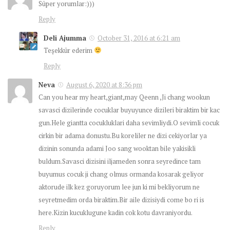
Süper yorumlar:)))
Reply
Deli Ajumma
October 31, 2016 at 6:21 am
Teşekkür ederim
Reply
Neva
August 6, 2020 at 8:36 pm
Can you hear my heart,giant,may Qeenn ,Ji chang wookun
savasci dizilerinde cocuklar buyuyunce dizileri biraktim bir kac
gun.Hele giantta cocukluklari daha sevimliydi.O sevimli cocuk
cirkin bir adama donustu.Bu koreliler ne dizi cekiyorlar ya
dizinin sonunda adami Joo sang wooktan bile yakisikli
buldum.Savasci dizisini iljameden sonra seyredince tam
buyumus cocuk ji chang olmus ormanda kosarak geliyor
aktorude ilk kez goruyorum lee jun ki mi bekliyorum ne
seyretmedim orda biraktim.Bir aile dizisiydi come bo ri is
here.Kizin kucuklugune kadin cok kotu davraniyordu.
Reply