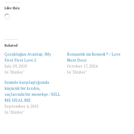
Like this:
Loading…
Related
Çocukluğun Avantajı /My
Romantik mi Komedi ? / Love
First First Love 2
Next Door
July 29, 2019
October 17, 2024
In "Diziler"
In "Diziler"
Seninle karşılaştığımda
küçücük bir kızdın,
saçlarında bir menekşe / KILL
ME HEAL ME
September 4, 2015
In "Diziler"