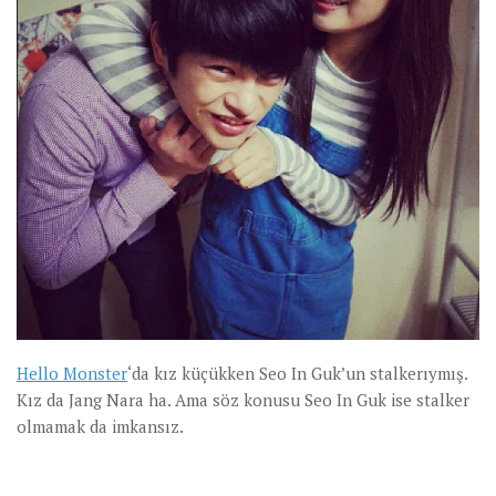
Hello Monster
‘da kız küçükken Seo In Guk’un stalkerıymış.
Kız da Jang Nara ha. Ama söz konusu Seo In Guk ise stalker
olmamak da imkansız.