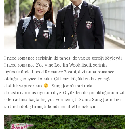
I need romance serisinin iki tanesi de yapısı gereği böyleydi.
I need romance 2’de yine Lee Jin Wook liseli, serinin
üçüncüsünde I need Romance 3 yani, dizi nuna romance
olduğu için iyice komikti. Çiftimiz küçükken kız çocuğa
dadılık yapıyormuş
Sung Joon’u sırtında
dolaştırıyormuş uyusun diye. O yüzden de çocukluğunu rezil
eden adama başta hiç yüz vermemişti. Sonra Sung Joon kızı
sırtında dolaştırmıştı kendisini affettirmek için.