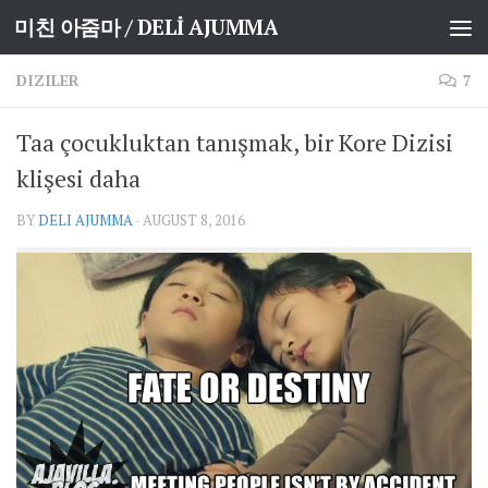
미친 아줌마 / DELİ AJUMMA
Skip to content
DIZILER
7
Taa çocukluktan tanışmak, bir Kore Dizisi
klişesi daha
BY
DELI AJUMMA
·
AUGUST 8, 2016