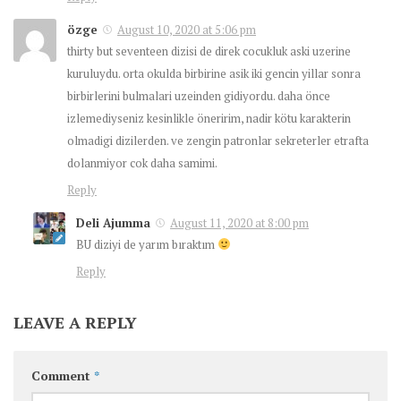
özge
August 10, 2020 at 5:06 pm
thirty but seventeen dizisi de direk cocukluk aski uzerine
kuruluydu. orta okulda birbirine asik iki gencin yillar sonra
birbirlerini bulmalari uzeinden gidiyordu. daha önce
izlemediyseniz kesinlikle öneririm, nadir kötu karakterin
olmadigi dizilerden. ve zengin patronlar sekreterler etrafta
dolanmiyor cok daha samimi.
Reply
Deli Ajumma
August 11, 2020 at 8:00 pm
BU diziyi de yarım bıraktım
Reply
LEAVE A REPLY
Comment
*