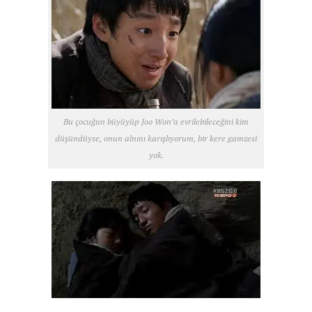
Bu çocuğun büyüyüp Joo Won’a evrilebileceğini kim
düşündüyse, onun alnını karışlıyorum, bir kere gamzesi
yok.