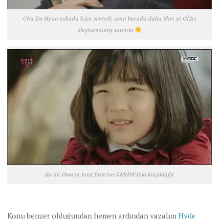
Cha Do Hyun aslında kızın ismiydi, ama burada daha Shin se Gİ2yi
oluşturmamış sanırım
Bu da Hwang Jung Eum’un KMHM’deki küçüklüğü
Konu benzer olduğundan hemen ardından yazalım
Hyde