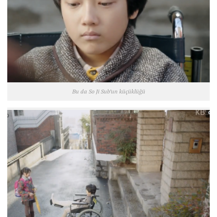
Bu da So Ji Sub’un küçüklüğü