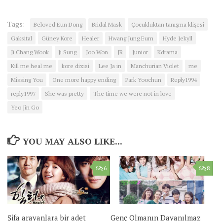
Tags:
Beloved Eun Dong
Bridal Mask
Çocukluktan tanışma klişesi
Gaksital
Güney Kore
Healer
Hwang Jung Eum
Hyde Jekyll
Ji Chang Wook
Ji Sung
Joo Won
JR
Junior
Kdrama
Kill me heal me
kore dizisi
Lee Ja in
Manchurian Violet
me
Missing You
One more happy ending
Park Yoochun
Reply1994
reply1997
She was pretty
The time we were not in love
Yeo Jin Go
YOU MAY ALSO LIKE...
6
8
Şifa arayanlara bir adet
Genç Olmanın Dayanılmaz