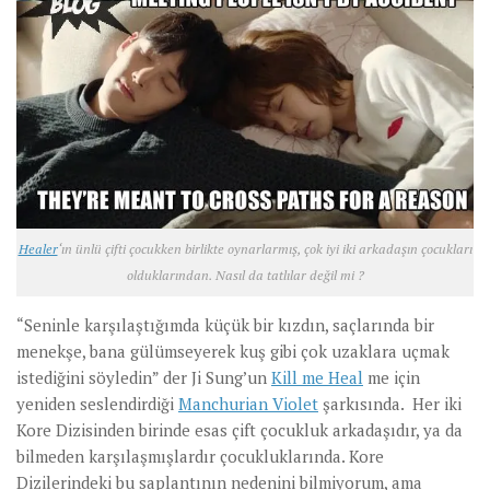
Healer
‘ın ünlü çifti çocukken birlikte oynarlarmış, çok iyi iki arkadaşın çocukları
olduklarından. Nasıl da tatlılar değil mi ?
“Seninle karşılaştığımda küçük bir kızdın, saçlarında bir
menekşe, bana gülümseyerek kuş gibi çok uzaklara uçmak
istediğini söyledin” der Ji Sung’un
Kill me Heal
me için
yeniden seslendirdiği
Manchurian Violet
şarkısında. Her iki
Kore Dizisinden birinde esas çift çocukluk arkadaşıdır, ya da
bilmeden karşılaşmışlardır çocukluklarında. Kore
Dizilerindeki bu saplantının nedenini bilmiyorum, ama