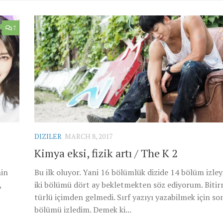
7
DIZILER
MARCH 8, 2017
Kimya eksi, fizik artı / The K 2
nin
Bu ilk oluyor. Yani 16 bölümlük dizide 14 bölüm izley
,
iki bölümü dört ay bekletmekten söz ediyorum. Bitir
türlü içimden gelmedi. Sırf yazıyı yazabilmek için son
bölümü izledim. Demek ki...