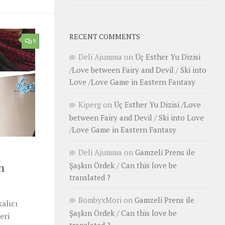
RECENT COMMENTS
9
Deli Ajumma
on
Üç Esther Yu Dizisi
/Love between Fairy and Devil / Ski into
Love /Love Game in Eastern Fantasy
Kiperg
on
Üç Esther Yu Dizisi /Love
between Fairy and Devil / Ski into Love
/Love Game in Eastern Fantasy
Deli Ajumma
on
Gamzeli Prens ile
n
Şaşkın Ördek / Can this love be
translated ?
BombyxMori
on
Gamzeli Prens ile
alıcı
Şaşkın Ördek / Can this love be
eri