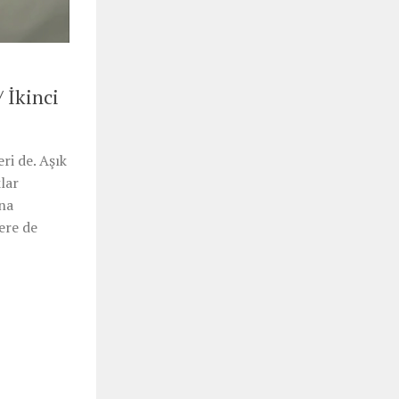
 İkinci
ri de. Aşık
lar
ına
ere de