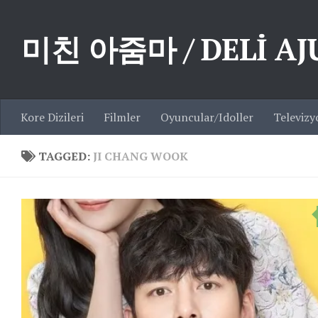
Skip to content
미친 아줌마 / DELİ A
Kore Dizileri
Filmler
Oyuncular/Idoller
Televizy
TAGGED:
JI CHANG WOOK