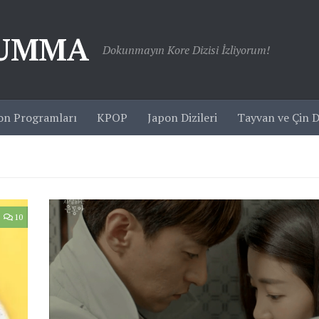
JUMMA
Dokunmayın Kore Dizisi İzliyorum!
on Programları
KPOP
Japon Dizileri
Tayvan ve Çin Di
10