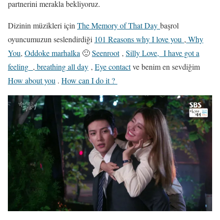
partnerini merakla bekliyoruz.
Dizinin müzikleri için
The Memory of That Day
başrol
oyuncumuzun seslendirdiği
101 Reasons why I love you
,
Why
You
,
Oddoke marhalka
🙂
Seenroot
,
Silly Love,
I have got a
feeling
,
breathing all day
,
Eye contact
ve benim en sevdiğim
How about you
.
How can I do it ?