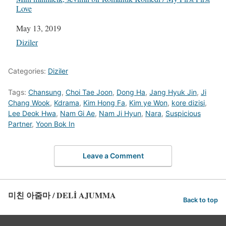
Love
Date
May 13, 2019
In relation to
Diziler
Categories:
Diziler
Tags:
Chansung
,
Choi Tae Joon
,
Dong Ha
,
Jang Hyuk Jin
,
Ji
Chang Wook
,
Kdrama
,
Kim Hong Fa
,
Kim ye Won
,
kore dizisi
,
Lee Deok Hwa
,
Nam Gi Ae
,
Nam Ji Hyun
,
Nara
,
Suspicious
Partner
,
Yoon Bok In
Leave a Comment
미친 아줌마 / DELİ AJUMMA
Back to top