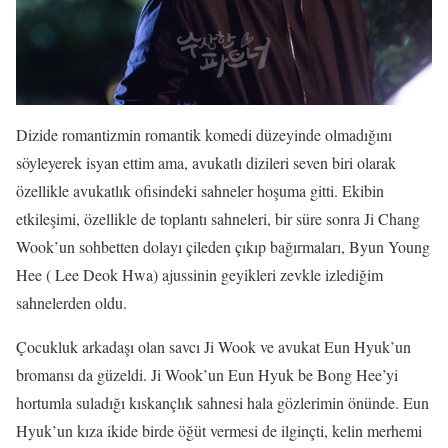
Dizide romantizmin romantik komedi düzeyinde olmadığını
söyleyerek isyan ettim ama, avukatlı dizileri seven biri olarak
özellikle avukatlık ofisindeki sahneler hoşuma gitti. Ekibin
etkileşimi, özellikle de toplantı sahneleri, bir süre sonra Ji Chang
Wook’un sohbetten dolayı çileden çıkıp bağırmaları, Byun Young
Hee ( Lee Deok Hwa) ajussinin geyikleri zevkle izlediğim
sahnelerden oldu.
Çocukluk arkadaşı olan savcı Ji Wook ve avukat Eun Hyuk’un
bromansı da güzeldi. Ji Wook’un Eun Hyuk be Bong Hee’yi
hortumla suladığı kıskançlık sahnesi hala gözlerimin önünde. Eun
Hyuk’un kıza ikide birde öğüt vermesi de ilginçti, kelin merhemi