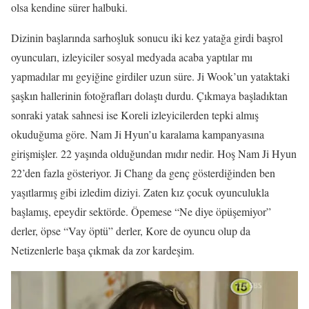
olsa kendine sürer halbuki.
Dizinin başlarında sarhoşluk sonucu iki kez yatağa girdi başrol
oyuncuları, izleyiciler sosyal medyada acaba yaptılar mı
yapmadılar mı geyiğine girdiler uzun süre. Ji Wook’un yataktaki
şaşkın hallerinin fotoğrafları dolaştı durdu. Çıkmaya başladıktan
sonraki yatak sahnesi ise Koreli izleyicilerden tepki almış
okuduğuma göre. Nam Ji Hyun’u karalama kampanyasına
girişmişler. 22 yaşında olduğundan mıdır nedir. Hoş Nam Ji Hyun
22’den fazla gösteriyor. Ji Chang da genç gösterdiğinden ben
yaşıtlarmış gibi izledim diziyi. Zaten kız çocuk oyunculukla
başlamış, epeydir sektörde. Öpemese “Ne diye öpüşemiyor”
derler, öpse “Vay öptü” derler, Kore de oyuncu olup da
Netizenlerle başa çıkmak da zor kardeşim.