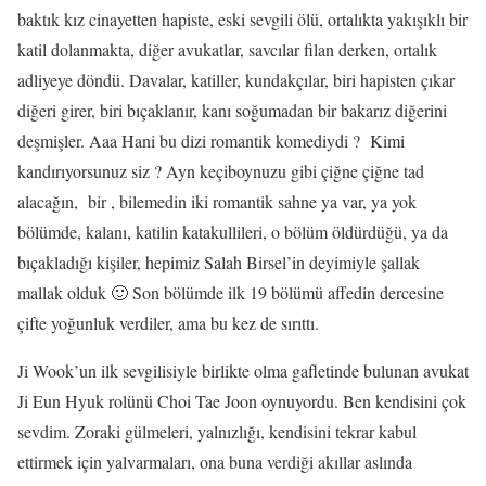
baktık kız cinayetten hapiste, eski sevgili ölü, ortalıkta yakışıklı bir
katil dolanmakta, diğer avukatlar, savcılar filan derken, ortalık
adliyeye döndü. Davalar, katiller, kundakçılar, biri hapisten çıkar
diğeri girer, biri bıçaklanır, kanı soğumadan bir bakarız diğerini
deşmişler. Aaa Hani bu dizi romantik komediydi ? Kimi
kandırıyorsunuz siz ? Ayn keçiboynuzu gibi çiğne çiğne tad
alacağın, bir , bilemedin iki romantik sahne ya var, ya yok
bölümde, kalanı, katilin katakullileri, o bölüm öldürdüğü, ya da
bıçakladığı kişiler, hepimiz Salah Birsel’in deyimiyle şallak
mallak olduk 🙂 Son bölümde ilk 19 bölümü affedin dercesine
çifte yoğunluk verdiler, ama bu kez de sırıttı.
Ji Wook’un ilk sevgilisiyle birlikte olma gafletinde bulunan avukat
Ji Eun Hyuk rolünü Choi Tae Joon oynuyordu. Ben kendisini çok
sevdim. Zoraki gülmeleri, yalnızlığı, kendisini tekrar kabul
ettirmek için yalvarmaları, ona buna verdiği akıllar aslında