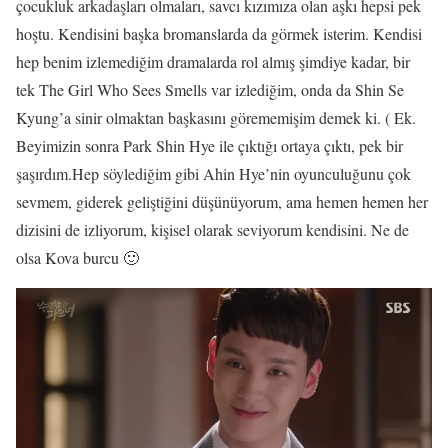
çocukluk arkadaşları olmaları, savcı kızımıza olan aşkı hepsi pek
hoştu. Kendisini başka bromanslarda da görmek isterim. Kendisi
hep benim izlemediğim dramalarda rol almış şimdiye kadar, bir
tek The Girl Who Sees Smells var izlediğim, onda da Shin Se
Kyung’a sinir olmaktan başkasını görememişim demek ki. ( Ek.
Beyimizin sonra Park Shin Hye ile çıktığı ortaya çıktı, pek bir
şaşırdım.Hep söylediğim gibi Ahin Hye’nin oyunculuğunu çok
sevmem, giderek geliştiğini düşünüyorum, ama hemen hemen her
dizisini de izliyorum, kişisel olarak seviyorum kendisini. Ne de
olsa Kova burcu 🙂