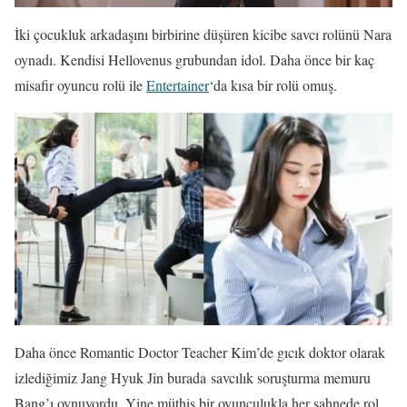
İki çocukluk arkadaşını birbirine düşüren kicibe savcı rolünü Nara
oynadı. Kendisi Hellovenus grubundan idol. Daha önce bir kaç
misafir oyuncu rolü ile
Entertainer
‘da kısa bir rolü omuş.
Daha önce Romantic Doctor Teacher Kim’de gıcık doktor olarak
izlediğimiz Jang Hyuk Jin burada savcılık soruşturma memuru
Bang’ı oynuyordu. Yine müthiş bir oyunculukla her sahnede rol