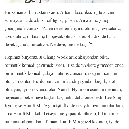
Bir zamanlar bir reklam vardı. Ailenin beceriksiz oğlu ailenin
sermayesi ile devekuşu çiftliği açıp batar. Ama anne yüreği,
çocuğuna kızamaz. “Zaten deveden kuş mu olurmuş, evi satarız,
tavuk alırız, onlara hiç bir şeycik olmaz.” der. Bu dizi de bana
devekuşunu anımsatıyor. Ne deve, ne de kuş 🙂
Hepimiz biliyoruz. Ji Chang Wook artık aksiyondan bıktı,
romantik komedi çevirmek istedi. Bize de “Askere gitmeden önce
bir romantik komedi çekiyor, alın işte anacım, izleyin memnun
olun.” dediler. Biz de partnerinin kendi yaşından küçük, idol
olmayan, iyi bir oyuncu olan Nam Ji Hyun olmasından memnun,
heyecanla beklemeye başladık. Çünkü daha önce teklif Lee Sung
Kyung ve Han Ji Min’e gitmişti. İlki de olsaydı memnun olurdum,
ama Han Ji Min kabul etseydi ne yapardık bilmem, bıktım artık
bu nuna salgınından. Tamam Han Ji Min güzel kadındır, iyi de