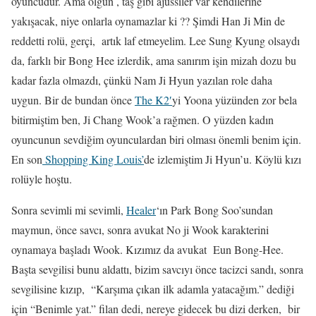
oyuncudur. Ama olgun , taş gibi ajussiler var kendilerine
yakışacak, niye onlarla oynamazlar ki ?? Şimdi Han Ji Min de
reddetti rolü, gerçi, artık laf etmeyelim. Lee Sung Kyung olsaydı
da, farklı bir Bong Hee izlerdik, ama sanırım işin mizah dozu bu
kadar fazla olmazdı, çünkü Nam Ji Hyun yazılan role daha
uygun. Bir de bundan önce
The K2′
yi Yoona yüzünden zor bela
bitirmiştim ben, Ji Chang Wook’a rağmen. O yüzden kadın
oyuncunun sevdiğim oyunculardan biri olması önemli benim için.
En son
Shopping King Louis’
de izlemiştim Ji Hyun’u. Köylü kızı
rolüyle hoştu.
Sonra sevimli mi sevimli,
Healer
‘ın Park Bong Soo’sundan
maymun, önce savcı, sonra avukat No ji Wook karakterini
oynamaya başladı Wook. Kızımız da avukat Eun Bong-Hee.
Başta sevgilisi bunu aldattı, bizim savcıyı önce tacizci sandı, sonra
sevgilisine kızıp, “Karşıma çıkan ilk adamla yatacağım.” dediği
için “Benimle yat.” filan dedi, nereye gidecek bu dizi derken, bir