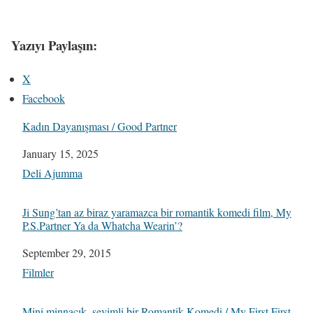
Yazıyı Paylaşın:
X
Facebook
Kadın Dayanışması / Good Partner
Date
January 15, 2025
In relation to
Deli Ajumma
Ji Sung’tan az biraz yaramazca bir romantik komedi film, My
P.S.Partner Ya da Whatcha Wearin’?
Date
September 29, 2015
In relation to
Filmler
Mini minnacık, sevimli bir Romantik Komedi / My First First