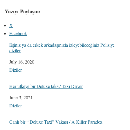
Yazıyı Paylaşın:
X
Facebook
Eşiniz ya da erkek arkadaşınızla izleyebileceğiniz Polisiye
diziler
Date
July 16, 2020
In relation to
Diziler
Her ülkeye bir Deluxe taksi/ Taxi Driver
Date
June 3, 2021
In relation to
Diziler
Canlı bir “ Deluxe Taxi” Vakası / A Killer Paradox