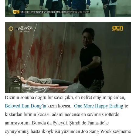
Dizinin sonuna doğru bir savcı çıktı, en nefret ettiğim tiplerden
.
Beloved Eun Dong’ta
kızın kocası,
One More Happy Ending
‘te
kızlardan birinin kocası, adamı nedense en sevimsiz rollerde
anımsıyorum. Burada da öyleydi. Şimdi de Fantastic’te
oynuyormuş, hastalık öyküsü yüzünden Joo Sang Wook sevmeme