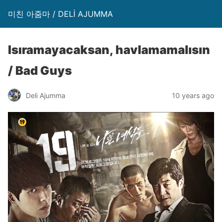
미친 아줌마 / DELİ AJUMMA
Isıramayacaksan, havlamamalısın
/ Bad Guys
Deli Ajumma
10 years ago