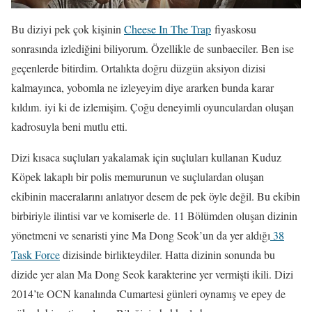
Bu diziyi pek çok kişinin
Cheese In The Trap
fiyaskosu
sonrasında izlediğini biliyorum. Özellikle de sunbaeciler. Ben ise
geçenlerde bitirdim. Ortalıkta doğru düzgün aksiyon dizisi
kalmayınca, yobomla ne izleyeyim diye ararken bunda karar
kıldım. iyi ki de izlemişim. Çoğu deneyimli oyunculardan oluşan
kadrosuyla beni mutlu etti.
Dizi kısaca suçluları yakalamak için suçluları kullanan Kuduz
Köpek lakaplı bir polis memurunun ve suçlulardan oluşan
ekibinin maceralarını anlatıyor desem de pek öyle değil. Bu ekibin
birbiriyle ilintisi var ve komiserle de. 11 Bölümden oluşan dizinin
yönetmeni ve senaristi yine Ma Dong Seok’un da yer aldığı
38
Task Force
dizisinde birlikteydiler. Hatta dizinin sonunda bu
dizide yer alan Ma Dong Seok karakterine yer vermişti ikili. Dizi
2014’te OCN kanalında Cumartesi günleri oynamış ve epey de