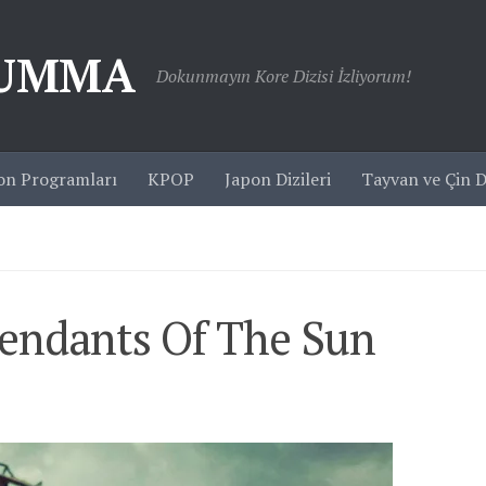
JUMMA
Dokunmayın Kore Dizisi İzliyorum!
on Programları
KPOP
Japon Dizileri
Tayvan ve Çin Di
cendants Of The Sun