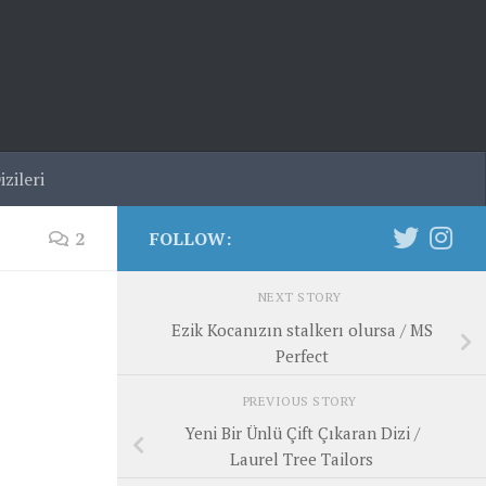
zileri
2
FOLLOW:
NEXT STORY
Ezik Kocanızın stalkerı olursa / MS
Perfect
PREVIOUS STORY
Yeni Bir Ünlü Çift Çıkaran Dizi /
Laurel Tree Tailors