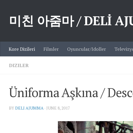
Skip to content
미친 아줌마 / DELİ A
Kore Dizileri
Filmler
Oyuncular/Idoller
Televizy
DIZILER
Üniforma Aşkına / Des
BY
DELI AJUMMA
·
JUNE 8, 2017