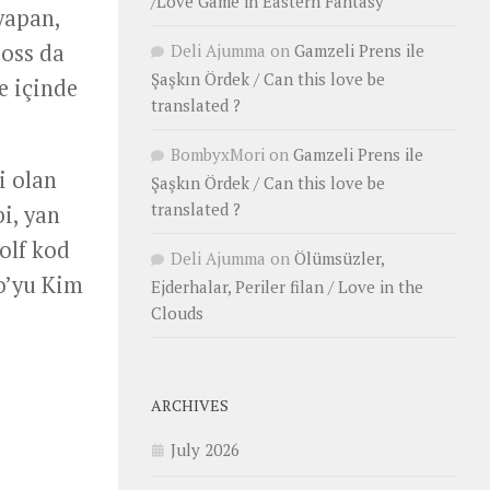
/Love Game in Eastern Fantasy
yapan,
Boss da
Deli Ajumma
on
Gamzeli Prens ile
Şaşkın Ördek / Can this love be
e içinde
translated ?
BombyxMori
on
Gamzeli Prens ile
i olan
Şaşkın Ördek / Can this love be
translated ?
i, yan
olf kod
Deli Ajumma
on
Ölümsüzler,
o’yu Kim
Ejderhalar, Periler filan / Love in the
Clouds
ARCHIVES
July 2026