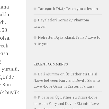
 daha
Tartışmalı Dizi / Teach you a lesson
aklar
Hayaletleri Görmek / Phantom
di.
Lawyer
. 30
olsa.
Nefretten Aşka Klasik Tema / Love to
hate you
ecek
kısa
ş
RECENT COMMENTS
ı yürüdü.
Deli Ajumma
on
Üç Esther Yu Dizisi
 Çin’de
/Love between Fairy and Devil / Ski into
e Sun
Love /Love Game in Eastern Fantasy
çok büyük
Kiperg
on
Üç Esther Yu Dizisi /Love
between Fairy and Devil / Ski into Love