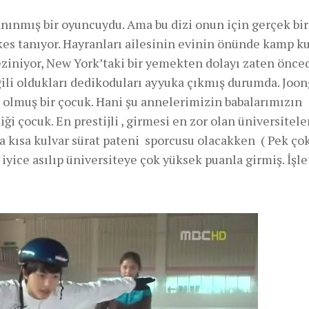
tanınmış bir oyuncuydu. Ama bu dizi onun için gerçek b
es tanıyor. Hayranları ailesinin evinin önünde kamp 
geziniyor, New York’taki bir yemekten dolayı zaten önce
ili oldukları dedikoduları ayyuka çıkmış durumda. Joon
olmuş bir çocuk. Hani şu annelerimizin babalarımızın
 çocuk. En prestijli , girmesi en zor olan üniversitel
 kısa kulvar sürat pateni sporcusu olacakken ( Pek ço
 iyice asılıp üniversiteye çok yüksek puanla girmiş. İşl