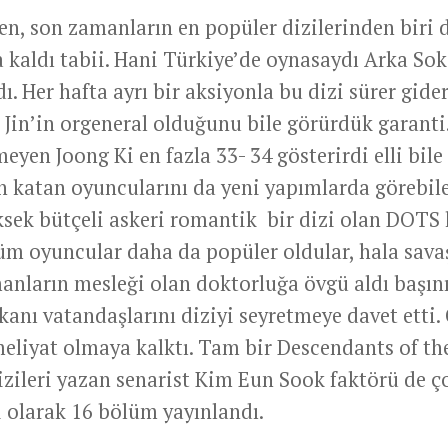
len, son zamanların en popüler dizilerinden biri
 kaldı tabii. Hani Türkiye’de oynasaydı Arka Sok
dı. Her hafta ayrı bir aksiyonla bu dizi sürer gider
 Jin’in orgeneral olduğunu bile görürdük garanti
en Joong Ki en fazla 33- 34 gösterirdi elli bile 
ün katan oyuncularını da yeni yapımlarda görebil
ksek bütçeli askeri romantik bir dizi olan DOTS 
Tüm oyuncular daha da popüler oldular, hala sava
anların mesleği olan doktorluğa övgü aldı başın
akanı vatandaşlarını diziyi seyretmeye davet etti.
meliyat olmaya kalktı. Tam bir Descendants of th
 dizileri yazan senarist Kim Eun Sook faktörü de 
 olarak 16 bölüm yayınlandı.