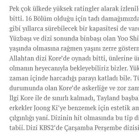
Pek çok ülkede yüksek ratingler alarak izleni
bitti. 16 Bölüm olduğu için tadı damağımızda
gibi yıllarca sürebilecek bir kapasitesi de var
Yüzbaşı ve dizi sonunda binbaşı olan Yoo Shi
yaşında olmasına rağmen yaşını zerre göstermey
Allahtan dizi Kore’de oynadı bitti, ünlerine 
olmanın heyecanıyla bekleyebiliriz bizler. Yü
zaman içinde harcadığı parayı katladı bile. 
durumunda olan Kore’de askerliğe ve zor zam
İlgi Kore ile de sınırlı kalmadı, Tayland başb
erkekler Joong Ki’ye benzemek için estetik a
çılgınlığı yani. Dizinin hit olmasında bu tip
tabii. Dizi KBS2’de Çarşamba Perşembe dizisi