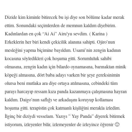
Dizide kim kiminle bitirecek bu işi diye son bölüme kadar merak
ettim. Sonundaki seçimlerden de memnun kaldım diyebirim.
Kadınlardan en çok “Ai Ai” Airu’yu sevdim. ( Karina )
Erkeklerin her biri kendi çekicilik alanına sahipti. Ojiro’nun
mesleğini yapma biçimine bayıldım. Usami’nin zengin kadının
kocasına söyledikleri çok hoşuma gitti. Sorumluluk sahibi
olmasına, zengin kadın için bilardo oynamasına, barınaktan minik
köpeği almasına, dört baba adayı varken bir şeye gereksinimin
olursa beni mutlaka ara diye ortaya atılmasına, cebindeki tüm
parayı harcayıp ressam kıza panda kazanmaya çalışmasına hayran
kaldım. Daigo’nun saflığı ve arkadaşını koruyup kollaması
hoşuma gitti. terapistin çok katmanlı kişiliğini merakla izledim.
İlginç bir diziydi vesselam. Yazıyı ” Yay Panda” diyerek bitirmek
istiyorum, izleyenler bilir, izlemeyenler de izleyince öğrenir 🙂