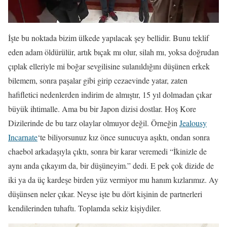
İşte bu noktada bizim ülkede yapılacak şey bellidir. Bunu teklif
eden adam öldürülür, artık bıçak mı olur, silah mı, yoksa doğrudan
çıplak elleriyle mi boğar sevgilisine sulanıldığını düşünen erkek
bilemem, sonra paşalar gibi girip cezaevinde yatar, zaten
hafifletici nedenlerden indirim de almıştır, 15 yıl dolmadan çıkar
büyük ihtimalle. Ama bu bir Japon dizisi dostlar. Hoş Kore
Dizilerinde de bu tarz olaylar olmuyor değil. Örneğin
Jealousy
Incarnate
‘te biliyorsunuz kız önce sunucuya aşıktı, ondan sonra
chaebol arkadaşıyla çıktı, sonra bir karar veremedi “İkinizle de
aynı anda çıkayım da, bir düşüneyim.” dedi. E pek çok dizide de
iki ya da üç kardeşe birden yüz vermiyor mu hanım kızlarımız. Ay
düşünsen neler çıkar. Neyse işte bu dört kişinin de partnerleri
kendilerinden tuhaftı. Toplamda sekiz kişiydiler.