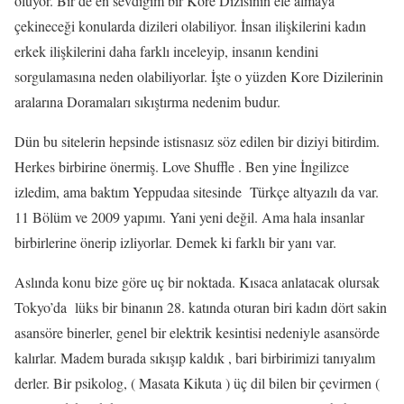
oluyor. Bir de en sevdiğim bir Kore Dizisinin ele almaya
çekineceği konularda dizileri olabiliyor. İnsan ilişkilerini kadın
erkek ilişkilerini daha farklı inceleyip, insanın kendini
sorgulamasına neden olabiliyorlar. İşte o yüzden Kore Dizilerinin
aralarına Doramaları sıkıştırma nedenim budur.
Dün bu sitelerin hepsinde istisnasız söz edilen bir diziyi bitirdim.
Herkes birbirine önermiş. Love Shuffle . Ben yine İngilizce
izledim, ama baktım Yeppudaa sitesinde Türkçe altyazılı da var.
11 Bölüm ve 2009 yapımı. Yani yeni değil. Ama hala insanlar
birbirlerine önerip izliyorlar. Demek ki farklı bir yanı var.
Aslında konu bize göre uç bir noktada. Kısaca anlatacak olursak
Tokyo’da lüks bir binanın 28. katında oturan biri kadın dört sakin
asansöre binerler, genel bir elektrik kesintisi nedeniyle asansörde
kalırlar. Madem burada sıkışıp kaldık , bari birbirimizi tanıyalım
derler. Bir psikolog, ( Masata Kikuta ) üç dil bilen bir çevirmen (