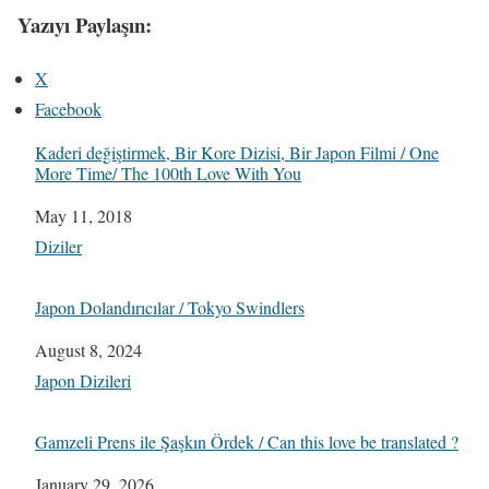
Yazıyı Paylaşın:
X
Facebook
Kaderi değiştirmek, Bir Kore Dizisi, Bir Japon Filmi / One
More Time/ The 100th Love With You
Date
May 11, 2018
In relation to
Diziler
Japon Dolandırıcılar / Tokyo Swindlers
Date
August 8, 2024
In relation to
Japon Dizileri
Gamzeli Prens ile Şaşkın Ördek / Can this love be translated ?
Date
January 29, 2026