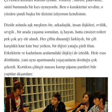
siniri burnunda bir kızı oynuyordu. Ben o karakterini sevdim, o
yüzden şimdi başka bir dizisini izliyorum kendisinin.
Dizide aslında aşk meşkten öte, arkadaşlık, insan ilişkileri, evlilik,
sevgili , bir arada yaşama sorunları, iş hayatı, hatta cinsiyet rolleri
pek çok şey ele alındı. Her çiftin dinamiği farklıydı, bir çift
karşılıklı kıtır kıtır buz yerken, bir diğeri yatağa girdi filan.
Erkeklerin ve kadınların aralarındaki ilişkiyi de izledik. Hele esas
dörtlünün, yani aynı apartmanda yaşayanların dostluğu çok
şekerdi. Koridora çilingir masası kurup pijama partileri bile
yaptılar akşamları: