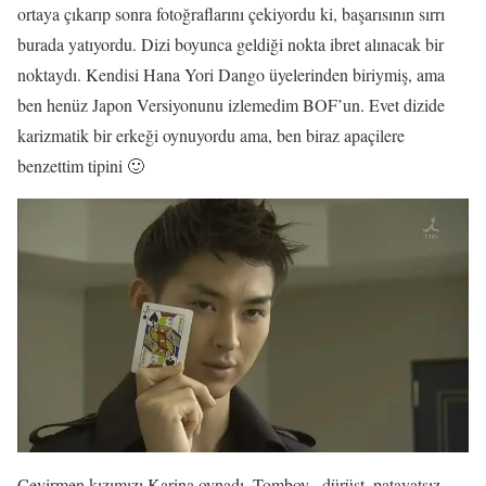
ortaya çıkarıp sonra fotoğraflarını çekiyordu ki, başarısının sırrı
burada yatıyordu. Dizi boyunca geldiği nokta ibret alınacak bir
noktaydı. Kendisi Hana Yori Dango üyelerinden biriymiş, ama
ben henüz Japon Versiyonunu izlemedim BOF’un. Evet dizide
karizmatik bir erkeği oynuyordu ama, ben biraz apaçilere
benzettim tipini 🙂
Çevirmen kızımızı Karina oynadı. Tomboy , dürüst, patavatsız,