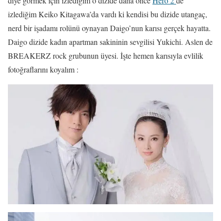
diye görmek için izlediğim o dizide daha önce
Hero 2′
de
izlediğim Keiko Kitagawa’da vardı ki kendisi bu dizide utangaç,
nerd bir işadamı rolünü oynayan Daigo’nun karısı gerçek hayatta.
Daigo dizide kadın apartman sakininin sevgilisi Yukichi. Aslen de
BREAKERZ rock grubunun üyesi. İşte hemen karısıyla evlilik
fotoğraflarını koyalım :