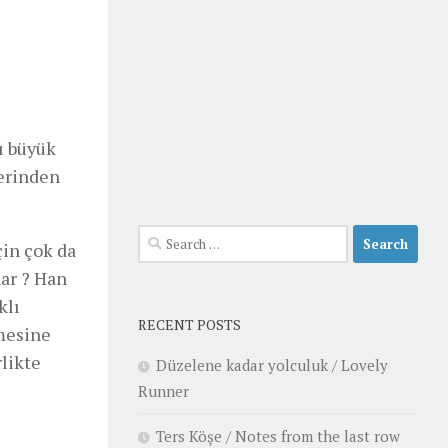
ı büyük
lerinden
Search
çin çok da
for:
dar ? Han
klı
RECENT POSTS
rmesine
rlikte
Düzelene kadar yolculuk / Lovely
Runner
Ters Köşe / Notes from the last row