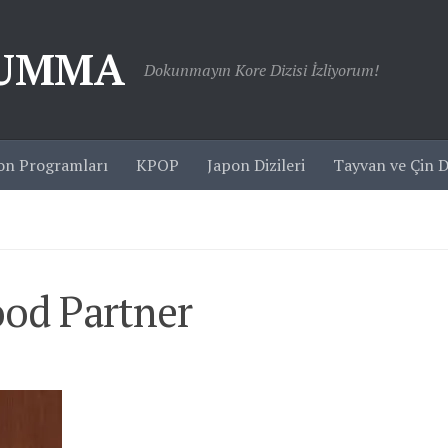
JUMMA
Dokunmayın Kore Dizisi İzliyorum!
on Programları
KPOP
Japon Dizileri
Tayvan ve Çin Di
ood Partner