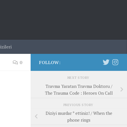
zileri
0
FOLLOW:
NEXT STORY
Travma Yaratan Travma Doktoru /
The Trauma Code : Heroes On Call
PREVIOUS STORY
Diziyi murdar * ettiniz! / When the
phone rings