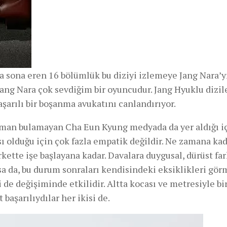
a sona eren 16 bölümlük bu diziyi izlemeye Jang Nara’y
ang Nara çok sevdiğim bir oyuncudur. Jang Hyuklu dizi
aşarılı bir boşanma avukatını canlandırıyor.
 zaman bulamayan Cha Eun Kyung medyada da yer aldığı i
 olduğu için çok fazla empatik değildir. Ne zamana ka
ette işe başlayana kadar. Davalara duygusal, dürüst far
sa da, bu durum sonraları kendisindeki eksiklikleri gö
de değişiminde etkilidir. Altta kocası ve metresiyle bi
başarılıydılar her ikisi de.