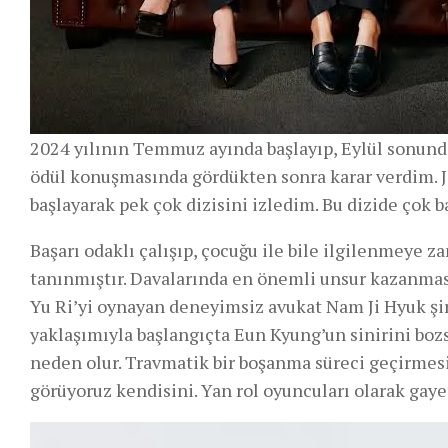
2024 yılının Temmuz ayında başlayıp, Eylül sonund
ödül konuşmasında gördükten sonra karar verdim. J
başlayarak pek çok dizisini izledim. Bu dizide çok b
Başarı odaklı çalışıp, çocuğu ile bile ilgilenmeye
tanınmıştır. Davalarında en önemli unsur kazanması
Yu Ri’yi oynayan deneyimsiz avukat Nam Ji Hyuk şirk
yaklaşımıyla başlangıçta Eun Kyung’un sinirini boz
neden olur. Travmatik bir boşanma süreci geçirmesi 
görüyoruz kendisini. Yan rol oyuncuları olarak gayet 