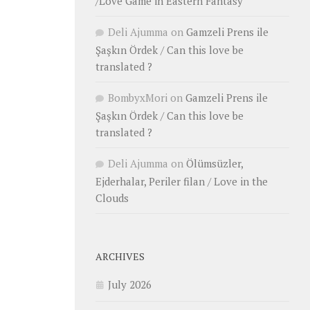
/Love Game in Eastern Fantasy
Deli Ajumma
on
Gamzeli Prens ile
Şaşkın Ördek / Can this love be
translated ?
BombyxMori
on
Gamzeli Prens ile
Şaşkın Ördek / Can this love be
translated ?
Deli Ajumma
on
Ölümsüzler,
Ejderhalar, Periler filan / Love in the
Clouds
ARCHIVES
July 2026