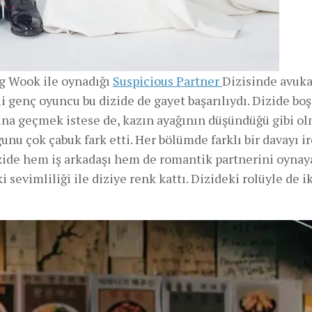
ng Wook ile oynadığı
Suspicious Partner
Dizisinde avuka
i genç oyuncu bu dizide de gayet başarılıydı. Dizide b
ına geçmek istese de, kazın ayağının düşündüğü gibi ol
unu çok çabuk fark etti. Her bölümde farklı bir davayı i
izide hem iş arkadaşı hem de romantik partnerini oyna
sevimliliği ile diziye renk kattı. Dizideki rolüyle de ik