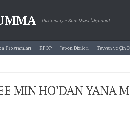
JUMMA
Dokunmayın Kore Dizisi İzliyorum!
on Programları
KPOP
Japon Dizileri
Tayvan ve Çin Di
LEE MIN HO’DAN YANA MI