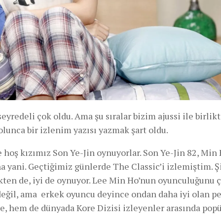
eyredeli çok oldu. Ama şu sıralar bizim ajussi ile birlik
lunca bir izlenim yazısı yazmak şart oldu.
 hoş kızımız Son Ye-Jin oynuyorlar. Son Ye-Jin 82, Min
yani. Geçtiğimiz günlerde The Classic’i izlemiştim. Ş
kten de, iyi de oynuyor. Lee Min Ho’nun oyunculuğunu 
eğil, ama erkek oyuncu deyince ondan daha iyi olan p
e, hem de dünyada Kore Dizisi izleyenler arasında popü