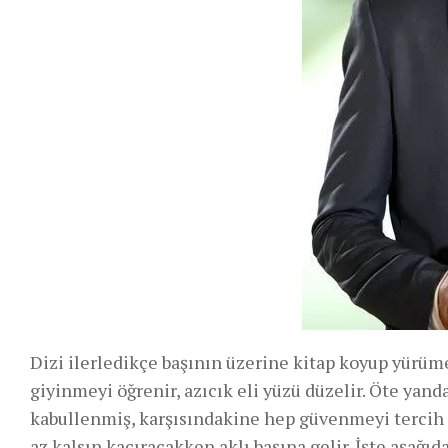
Dizi ilerledikçe başının üzerine kitap koyup yürü
giyinmeyi öğrenir, azıcık eli yüzü düzelir. Öte yan
kabullenmiş, karşısındakine hep güvenmeyi tercih etm
az kalsın kaçıracakken aklı başına gelir. İşte aşağıd