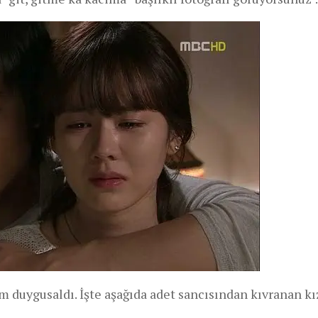
 duygusaldı. İşte aşağıda adet sancısından kıvranan k