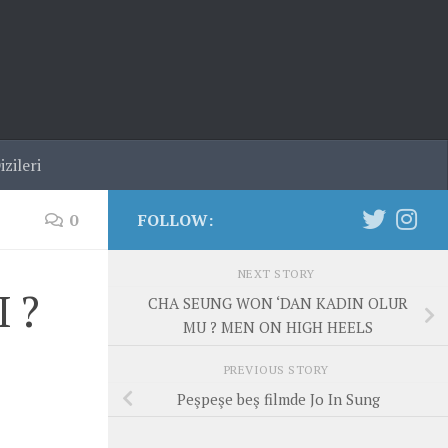
zileri
0
FOLLOW:
NEXT STORY
 ?
CHA SEUNG WON ‘DAN KADIN OLUR
MU ? MEN ON HIGH HEELS
PREVIOUS STORY
Peşpeşe beş filmde Jo In Sung