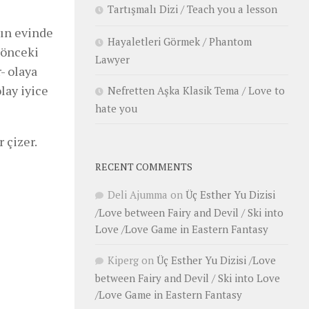
Tartışmalı Dizi / Teach you a lesson
zın evinde
Hayaletleri Görmek / Phantom
 önceki
Lawyer
- olaya
lay iyice
Nefretten Aşka Klasik Tema / Love to
hate you
 çizer.
RECENT COMMENTS
Deli Ajumma
on
Üç Esther Yu Dizisi
/Love between Fairy and Devil / Ski into
Love /Love Game in Eastern Fantasy
Kiperg
on
Üç Esther Yu Dizisi /Love
between Fairy and Devil / Ski into Love
/Love Game in Eastern Fantasy