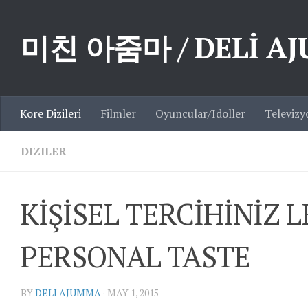
Skip to content
미친 아줌마 / DELİ A
Kore Dizileri
Filmler
Oyuncular/Idoller
Televizy
DIZILER
KİŞİSEL TERCİHİNİZ 
PERSONAL TASTE
BY
DELI AJUMMA
·
MAY 1, 2015