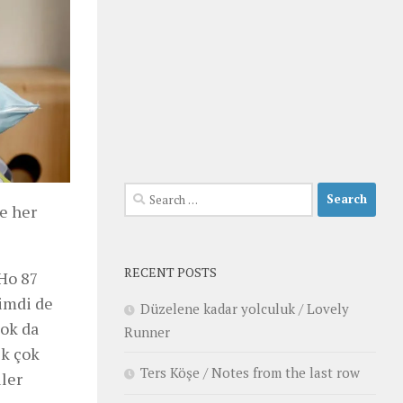
Search
te her
for:
RECENT POSTS
 Ho 87
imdi de
Düzelene kadar yolculuk / Lovely
çok da
Runner
ek çok
Ters Köşe / Notes from the last row
ler