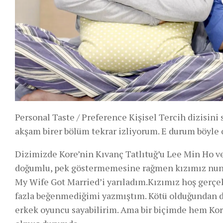
Personal Taste / Preference Kişisel Tercih dizisini s
akşam birer bölüm tekrar izliyorum. E durum böyle o
Dizimizde Kore’nin Kıvanç Tatlıtuğ’u Lee Min Ho ve
doğumlu, pek göstermemesine rağmen kızımız nuna 
My Wife Got Married’i yarıladım.Kızımız hoş gerçe
fazla beğenmediğimi yazmıştım. Kötü olduğundan d
erkek oyuncu sayabilirim. Ama bir biçimde hem Kor