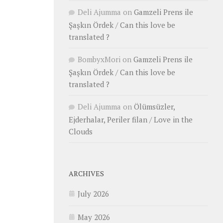
Deli Ajumma
on
Gamzeli Prens ile
Şaşkın Ördek / Can this love be
translated ?
BombyxMori
on
Gamzeli Prens ile
Şaşkın Ördek / Can this love be
translated ?
Deli Ajumma
on
Ölümsüzler,
Ejderhalar, Periler filan / Love in the
Clouds
ARCHIVES
July 2026
May 2026