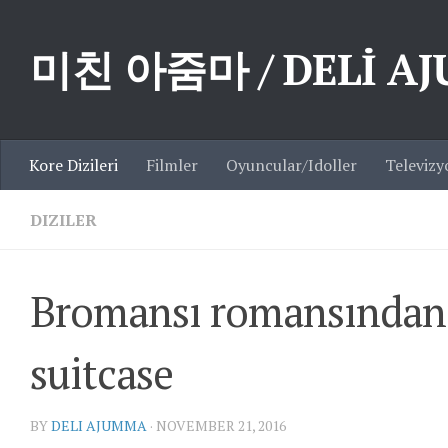
Skip to content
미친 아줌마 / DELİ A
Kore Dizileri
Filmler
Oyuncular/Idoller
Televizy
DIZILER
Bromansı romansından t
suitcase
BY
DELI AJUMMA
·
NOVEMBER 21, 2016