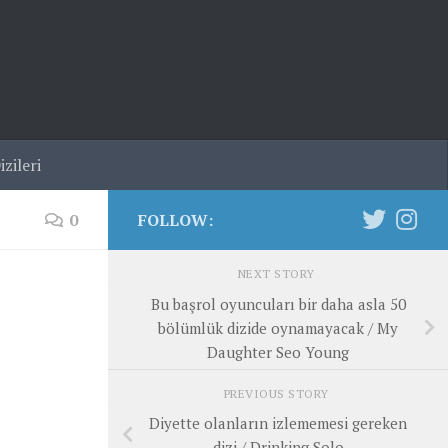
zileri
0
FOLLOW:
NEXT STORY
Bu başrol oyuncuları bir daha asla 50
bölümlük dizide oynamayacak / My
Daughter Seo Young
PREVIOUS STORY
Diyette olanların izlememesi gereken
dizi / Drinking Solo