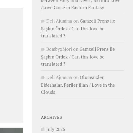
between Fairy and Devil / Ski into Love
/Love Game in Eastern Fantasy
Deli Ajumma
on
Gamzeli Prens ile
Şaşkın Ördek / Can this love be
translated ?
BombyxMori
on
Gamzeli Prens ile
Şaşkın Ördek / Can this love be
translated ?
Deli Ajumma
on
Ölümsüzler,
Ejderhalar, Periler filan / Love in the
Clouds
ARCHIVES
July 2026