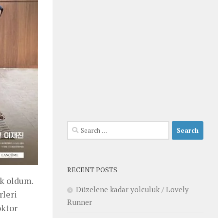
Search
for:
RECENT POSTS
ik oldum.
Düzelene kadar yolculuk / Lovely
rleri
Runner
oktor