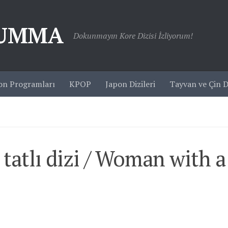
JUMMA
Dokunmayın Kore Dizisi İzliyorum!
on Programları
KPOP
Japon Dizileri
Tayvan ve Çin Di
atlı dizi / Woman with a