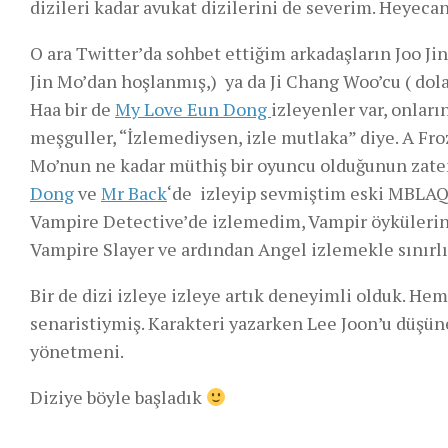
dizileri kadar avukat dizilerini de severim. Heyecan
O ara Twitter’da sohbet ettiğim arkadaşların Joo Ji
Jin Mo’dan hoşlanmış,) ya da Ji Chang Woo’cu ( dola
Haa bir de
My Love Eun Dong
izleyenler var, onları
meşguller, “İzlemediysen, izle mutlaka” diye. A Fr
Mo’nun ne kadar müthiş bir oyuncu olduğunun zaten 
Dong
ve
Mr Back
‘de izleyip sevmiştim eski MBLAQ ü
Vampire Detective’de izlemedim, Vampir öyküleri
Vampire Slayer ve ardından Angel izlemekle sınırlı 
Bir de dizi izleye izleye artık deneyimli olduk. H
senaristiymiş. Karakteri yazarken Lee Joon’u düşün
yönetmeni.
Diziye böyle başladık