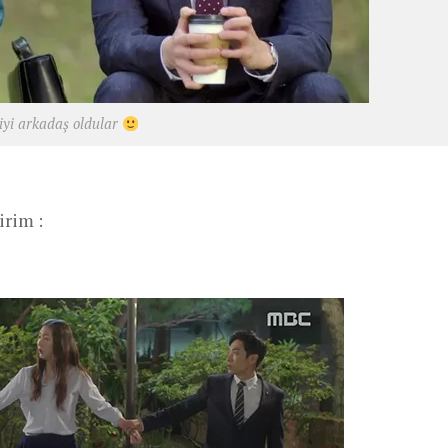
iyi arkadaş oldular
irim :