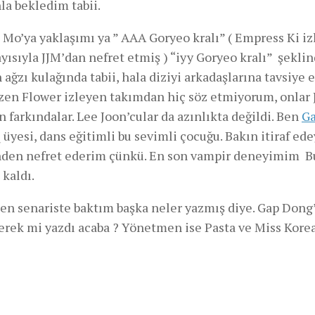
la bekledim tabii.
n Mo’ya yaklaşımı ya ” AAA Goryeo kralı” ( Empress Ki i
yısıyla JJM’dan nefret etmiş ) “iyy Goryeo kralı” şeklin
n ağzı kulağında tabii, hala diziyi arkadaşlarına tavsiye
ozen Flower izleyen takımdan hiç söz etmiyorum, onlar 
farkındalar. Lee Joon’cular da azınlıkta değildi. Ben
G
yesi, dans eğitimli bu sevimli çocuğu. Bakın itiraf ed
nden nefret ederim çünkü. En son vampir deneyimim Bu
kaldı.
emen senariste baktım başka neler yazmış diye. Gap Dong
erek mi yazdı acaba ? Yönetmen ise Pasta ve Miss Kore