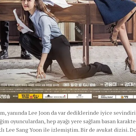
im, yanında Lee Joon da var dediklerinde iyice sevindir
ğim oyunculardan, hep ayağı yere sağlam basan karakte
lı Lee Sang Yoon ile izlemiştim. Bir de avukat dizisi. D