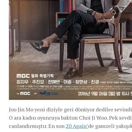
Joo Jin Mo yeni diziyle geri dönüyor dediler sevind
O ara kadın oyuncuya baktım Choi Ji Woo. Pek sevdi
canlandırmıştır. En son
20 Again’
de gamzeli yakışık