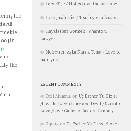
Ters Köşe / Notes from the last row
zlemiş Joo
Tartışmalı Dizi / Teach you a lesson
deydi.
Hayaletleri Görmek / Phantom
 etmekle
Lawyer
Joo Jin
ap
Nefretten Aşka Klasik Tema / Love to
eyim
hate you
ffy the
RECENT COMMENTS
’un
a’nın
Deli Ajumma
on
Üç Esther Yu Dizisi
/Love between Fairy and Devil / Ski into
Love /Love Game in Eastern Fantasy
Kiperg
on
Üç Esther Yu Dizisi /Love