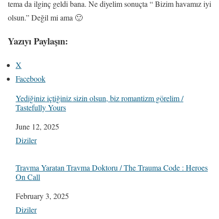
tema da ilginç geldi bana. Ne diyelim sonuçta “ Bizim havamız iyi
olsun.” Değil mi ama 🙂
Yazıyı Paylaşın:
X
Facebook
Yediğiniz içtiğiniz sizin olsun, biz romantizm görelim /
Tastefully Yours
Date
June 12, 2025
In relation to
Diziler
Travma Yaratan Travma Doktoru / The Trauma Code : Heroes
On Call
Date
February 3, 2025
In relation to
Diziler