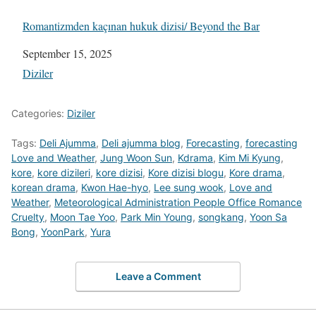
Romantizmden kaçınan hukuk dizisi/ Beyond the Bar
Date
September 15, 2025
In relation to
Diziler
Categories:
Diziler
Tags:
Deli Ajumma
,
Deli ajumma blog
,
Forecasting
,
forecasting
Love and Weather
,
Jung Woon Sun
,
Kdrama
,
Kim Mi Kyung
,
kore
,
kore dizileri
,
kore dizisi
,
Kore dizisi blogu
,
Kore drama
,
korean drama
,
Kwon Hae-hyo
,
Lee sung wook
,
Love and
Weather
,
Meteorological Administration People Office Romance
Cruelty
,
Moon Tae Yoo
,
Park Min Young
,
songkang
,
Yoon Sa
Bong
,
YoonPark
,
Yura
Leave a Comment