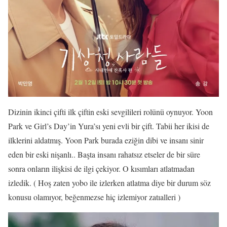
Dizinin ikinci çifti ilk çiftin eski sevgilileri rolünü oynuyor. Yoon
Park ve Girl’s Day’in Yura’sı yeni evli bir çift. Tabii her ikisi de
ilklerini aldatmış. Yoon Park burada eziğin dibi ve insanı sinir
eden bir eski nişanlı.. Başta insanı rahatsız etseler de bir süre
sonra onların ilişkisi de ilgi çekiyor. O kısımları atlatmadan
izledik. ( Hoş zaten yobo ile izlerken atlatma diye bir durum söz
konusu olamıyor, beğenmezse hiç izlemiyor zatıalleri )