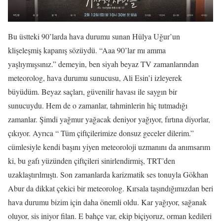
Bu üstteki 90’larda hava durumu sunan Hülya Uğur’un
klişeleşmiş kapanış sözüydü. “Aaa 90’lar mı amma
yaşlıymışsınız.” demeyin, ben siyah beyaz TV zamanlarından
meteorolog, hava durumu sunucusu, Ali Esin’i izleyerek
büyüdüm. Beyaz saçları, güvenilir havası ile saygın bir
sunucuydu. Hem de o zamanlar, tahminlerin hiç tutmadığı
zamanlar. Şimdi yağmur yağacak deniyor yağıyor, fırtına diyorlar,
çıkıyor. Ayrıca “ Tüm çiftçilerimize donsuz geceler dilerim.”
cümlesiyle kendi başını yiyen meteoroloji uzmanını da anımsarım
ki, bu gafı yüzünden çiftçileri sinirlendirmiş, TRT’den
uzaklaştırılmıştı. Son zamanlarda karizmatik ses tonuyla Gökhan
Abur da dikkat çekici bir meteorolog. Kırsala taşındığımızdan beri
hava durumu bizim için daha önemli oldu. Kar yağıyor, sağanak
oluyor, sis iniyor filan. E bahçe var, ekip biçiyoruz, orman kedileri