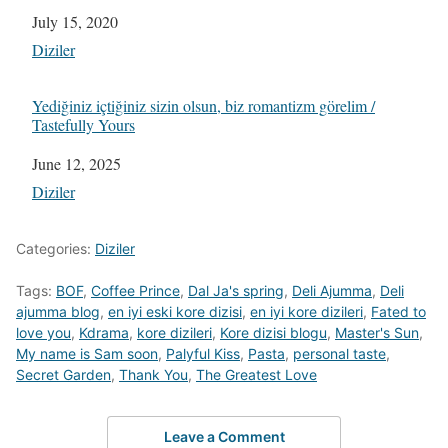
Date
July 15, 2020
In relation to
Diziler
Yediğiniz içtiğiniz sizin olsun, biz romantizm görelim /
Tastefully Yours
Date
June 12, 2025
In relation to
Diziler
Categories:
Diziler
Tags:
BOF
,
Coffee Prince
,
Dal Ja's spring
,
Deli Ajumma
,
Deli
ajumma blog
,
en iyi eski kore dizisi
,
en iyi kore dizileri
,
Fated to
love you
,
Kdrama
,
kore dizileri
,
Kore dizisi blogu
,
Master's Sun
,
My name is Sam soon
,
Palyful Kiss
,
Pasta
,
personal taste
,
Secret Garden
,
Thank You
,
The Greatest Love
Leave a Comment