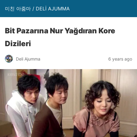
미친 아줌마 / DELİ AJUMMA
Bit Pazarına Nur Yağdıran Kore
Dizileri
Deli Ajumma
6 years ago