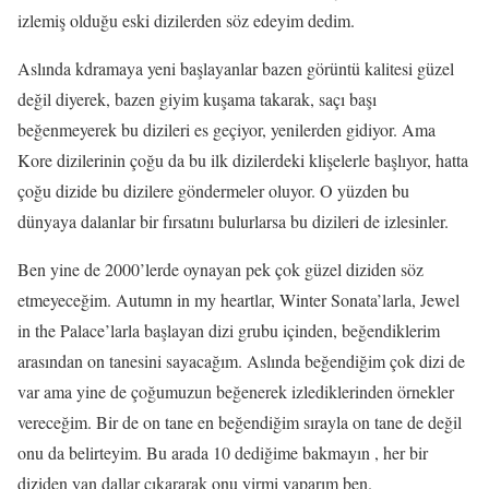
izlemiş olduğu eski dizilerden söz edeyim dedim.
Aslında kdramaya yeni başlayanlar bazen görüntü kalitesi güzel
değil diyerek, bazen giyim kuşama takarak, saçı başı
beğenmeyerek bu dizileri es geçiyor, yenilerden gidiyor. Ama
Kore dizilerinin çoğu da bu ilk dizilerdeki klişelerle başlıyor, hatta
çoğu dizide bu dizilere göndermeler oluyor. O yüzden bu
dünyaya dalanlar bir fırsatını bulurlarsa bu dizileri de izlesinler.
Ben yine de 2000’lerde oynayan pek çok güzel diziden söz
etmeyeceğim. Autumn in my heartlar, Winter Sonata’larla, Jewel
in the Palace’larla başlayan dizi grubu içinden, beğendiklerim
arasından on tanesini sayacağım. Aslında beğendiğim çok dizi de
var ama yine de çoğumuzun beğenerek izlediklerinden örnekler
vereceğim. Bir de on tane en beğendiğim sırayla on tane de değil
onu da belirteyim. Bu arada 10 dediğime bakmayın , her bir
diziden yan dallar çıkararak onu yirmi yaparım ben.