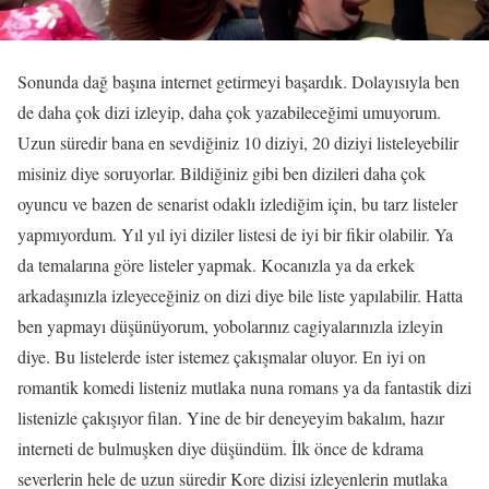
Sonunda dağ başına internet getirmeyi başardık. Dolayısıyla ben
de daha çok dizi izleyip, daha çok yazabileceğimi umuyorum.
Uzun süredir bana en sevdiğiniz 10 diziyi, 20 diziyi listeleyebilir
misiniz diye soruyorlar. Bildiğiniz gibi ben dizileri daha çok
oyuncu ve bazen de senarist odaklı izlediğim için, bu tarz listeler
yapmıyordum. Yıl yıl iyi diziler listesi de iyi bir fikir olabilir. Ya
da temalarına göre listeler yapmak. Kocanızla ya da erkek
arkadaşınızla izleyeceğiniz on dizi diye bile liste yapılabilir. Hatta
ben yapmayı düşünüyorum, yobolarınız cagiyalarınızla izleyin
diye. Bu listelerde ister istemez çakışmalar oluyor. En iyi on
romantik komedi listeniz mutlaka nuna romans ya da fantastik dizi
listenizle çakışıyor filan. Yine de bir deneyeyim bakalım, hazır
interneti de bulmuşken diye düşündüm. İlk önce de kdrama
severlerin hele de uzun süredir Kore dizisi izleyenlerin mutlaka