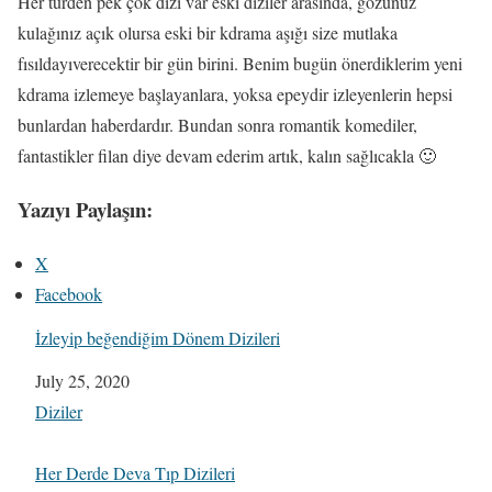
Her türden pek çok dizi var eski diziler arasında, gözünüz
kulağınız açık olursa eski bir kdrama aşığı size mutlaka
fısıldayıverecektir bir gün birini. Benim bugün önerdiklerim yeni
kdrama izlemeye başlayanlara, yoksa epeydir izleyenlerin hepsi
bunlardan haberdardır. Bundan sonra romantik komediler,
fantastikler filan diye devam ederim artık, kalın sağlıcakla 🙂
Yazıyı Paylaşın:
X
Facebook
İzleyip beğendiğim Dönem Dizileri
Date
July 25, 2020
In relation to
Diziler
Her Derde Deva Tıp Dizileri